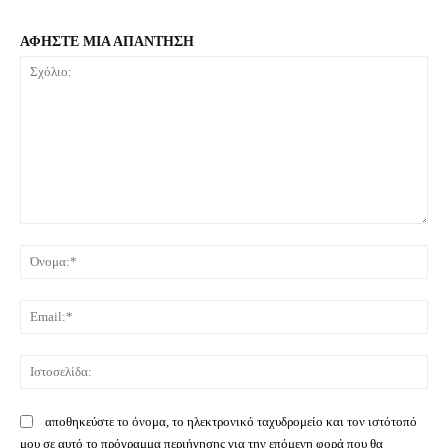
ΑΦΗΣΤΕ ΜΙΑ ΑΠΑΝΤΗΣΗ
Σχόλιο:
Όνο
Ema
Ιστ
αποθηκεύστε το όνομα, το ηλεκτρονικό ταχυδρομείο και τον ιστότοπό
μου σε αυτό το πρόγραμμα περιήγησης για την επόμενη φορά που θα