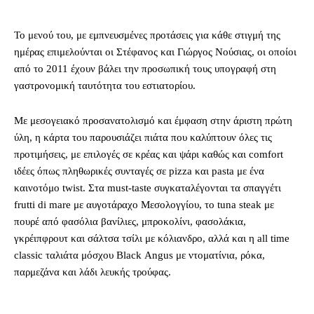
Το μενού του, με εμπνευσμένες προτάσεις για κάθε στιγμή της
ημέρας επιμελούνται οι Στέφανος και Γιώργος Νούσιας, οι οποίοι
από το 2011 έχουν βάλει την προσωπική τους υπογραφή στη
γαστρονομική ταυτότητα του εστιατορίου.
Με μεσογειακό προσανατολισμό και έμφαση στην άριστη πρώτη
ύλη, η κάρτα του παρουσιάζει πιάτα που καλύπτουν όλες τις
προτιμήσεις, με επιλογές σε κρέας και ψάρι καθώς και comfort
ιδέες όπως πληθωρικές συνταγές σε pizza και pasta με ένα
καινοτόμο twist. Στα must-taste συγκαταλέγονται τα σπαγγέτι
frutti di mare με αυγοτάραχο Μεσολογγίου, το tuna steak με
πουρέ από φασόλια βανίλιες, μπροκολίνι, φασολάκια,
γκρέιπφρουτ και σάλτσα τσίλι με κόλιανδρo, αλλά και η all time
classic ταλιάτα μόσχου Βlack Αngus με ντοματίνια, ρόκα,
παρμεζάνα και λάδι λευκής τρούφας.