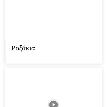
Ροξάκια