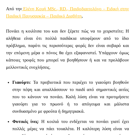
Από την
Ελένη Κουή MSc., RD., Παιδοδιαιτολόγο – Ειδική στην
Παιδική Παχυσαρκία – Παιδικό Διαβήτη
,
Πονάει η κοιλίτσα του και δεν ξέρετε πώς να το χειριστείτε; Η
αλήθεια είναι ότι πολλά παιδάκια υποφέρουν από το ίδιο
πρόβλημα, παρότι τις περισσότερες φορές δεν είναι σοβαρό και
την επόμενη μέρα ο πόνος θα έχει εξαφανιστεί. Υπάρχουν όμως
κάποιες τροφές που μπορεί να βοηθήσουν ή και να προλάβουν
μελλοντικές ενοχλήσεις.
Γιαούρτι
: Τα προβιοτικά που περιέχει το γιαούρτι βοηθούν
στην πέψη και απαλλάσσουν το παιδί από σημαντικές αιτίες
που το κάνουν να πονάει. Καλή λύση είναι να προτιμήσετε
γιαούρτι για το πρωινό ή το απόγευμα και μάλιστα
συνδυασμένο με φρούτα ή δημητριακά.
Φυτικές
ίνες
: Η κοιλιά του ενδέχεται να πονάει γιατί έχει
πολλές μέρες να πάει τουαλέτα. Η καλύτερη λύση είναι να