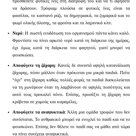
προσθέσετε φυτικές ίνες στη διατροφή του και να τι αφήσετε
να δράσουν. Τρόφιαμ πλούσια σε φυτικές ίνες είναι τα
φασόλια, το καστανό ρύζι, τα δημητριακά, τα ζυμαρικά και το
ψωμί ολικής άλεσης, τα φρούτα και τα λαχανικά κλπ.
Νερό
: Η σωστή ενυδάτωση του οργανισμού πάντα κάνει καλό.
Φροντίστε να πίνει αρκετό νερό κατά τη διάρκεια της ημέρας,
όχι όμως κατά τη διάρκεια του φαγητού, γιατί μπορεί να
φουσκώσει.
Αποφύγετε τη ζάχαρη
: Κανείς δε συνιστά υψηλή κατανάλωση
ζάχαρης, πόσo μάλλον όταν πρόκειται για μικρά παιδιά. Πείτε
“όχι” στη ζάχαρη καθώς πολλές φορές τα παιδιά δυσκολεύεται
να τη χωνέψουν όταν τη λαμβάνουν σε υψηλές ποσότητες και
αυτό τους προκαλεί πόνο. Επίσης, προσέξτε τη ζάχαρη που
κρύβεται σε χυμούς και καραμέλες.
Αποφύγετε τα αναψυκτικά
: Άλλη μια ομάδα τροφών που δεν
συνίσταται. Το ανθρακικό μπορεί να ενοχλεί το παιδί και να το
φουσκώνει. Επίσης δεν θέλετε το παιδί σας να μάθει από τώρα
να πίνει συνέχεια αναψυκτικά.