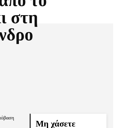
από το
ι στη
νδρο
Pinterest
Τυπώνω
απόβαση
Μη χάσετε