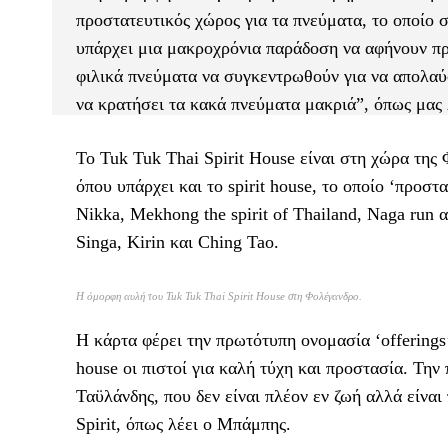
προστατευτικός χώρος για τα πνεύματα, το οποίο 
υπάρχει μια μακροχρόνια παράδοση να αφήνουν πρ
φιλικά πνεύματα να συγκεντρωθούν για να απολαύσ
να κρατήσει τα κακά πνεύματα μακριά”, όπως μας 
Το Tuk Tuk Thai Spirit House είναι στη χώρα της
όπου υπάρχει και το spirit house, το οποίο ‘προστα
Νikka, Mekhong the spirit of Thailand, Naga run 
Singa, Kirin και Ching Tao.
Η όμορφη αυλή του Tuk Tuk Thai Spirit House στη Φολέγανδρο.
Η κάρτα φέρει την πρωτότυπη ονομασία ‘offerings
house οι πιστοί για καλή τύχη και προστασία. Την
Ταϋλάνδης, που δεν είναι πλέον εν ζωή αλλά είναι
Spirit, όπως λέει ο Μπάμπης.