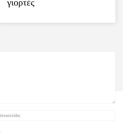
γιορτές
:*
Ιστοσελίδα:
.