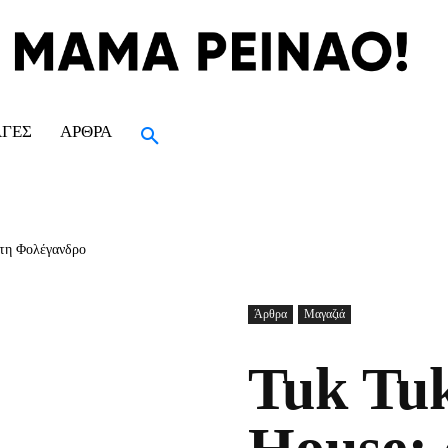
ΑΓΈΣ
ΆΡΘΡΑ
στη Φολέγανδρο
Άρθρα
Μαγαζιά
Tuk Tuk