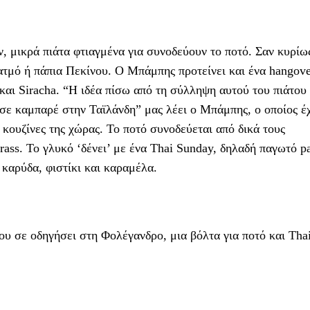
ν, μικρά πιάτα φτιαγμένα για συνοδεύουν το ποτό. Σαν κυρίως
 ατμό ή πάπια Πεκίνου. Ο Μπάμπης προτείνει και ένα hangov
και Siracha. “Η ιδέα πίσω από τη σύλληψη αυτού του πιάτου 
ε καμπαρέ στην Ταϊλάνδη” μας λέει ο Μπάμπης, ο οποίος έχ
ς κουζίνες της χώρας. Το ποτό συνοδεύεται από δικά τους
grass. Το γλυκό ‘δένει’ με ένα Thai Sunday, δηλαδή παγωτό p
 καρύδα, φιστίκι και καραμέλα.
ου σε οδηγήσει στη Φολέγανδρο, μια βόλτα για ποτό και Tha