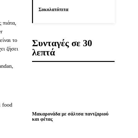
Σοκολατόπιτα
 πιάτα,
er
είναι το
Συνταγές σε 30
ει ζήσει
λεπτά
andan,
i food
Μακαρονάδα με σάλτσα παντζαριού
και φέτας