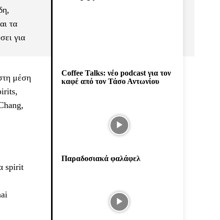
δη,
αι τα
σει για
Coffee Talks: νέο podcast για τον
στη μέση
καφέ από τον Τάσο Αντωνίου
rits,
 Chang,
Παραδοσιακά φαλάφελ
 spirit
ai