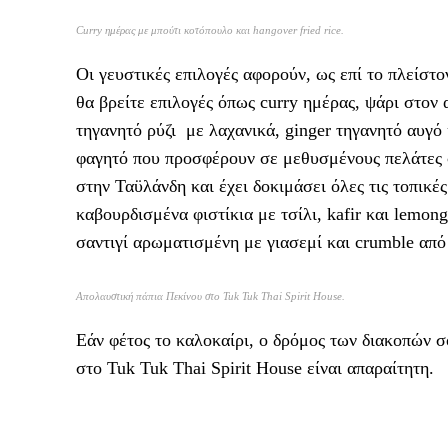
Curry ημέρας με μπούτι κοτόπουλο και hangover fried rice
.
Οι γευστικές επιλογές αφορούν, ως επί το πλείστο
θα βρείτε επιλογές όπως curry ημέρας, ψάρι στον
τηγανητό ρύζι με λαχανικά, ginger τηγανητό αυγό 
φαγητό που προσφέρουν σε μεθυσμένους πελάτες σ
στην Ταϋλάνδη και έχει δοκιμάσει όλες τις τοπικέ
καβουρδισμένα φιστίκια με τσίλι, kafir και lemon
σαντιγί αρωματισμένη με γιασεμί και crumble από
Απολαυστική πάπια Πεκίνου στο Tuk Tuk Thai Spirit House.
Εάν φέτος το καλοκαίρι, ο δρόμος των διακοπών σ
στο Tuk Tuk Thai Spirit House είναι απαραίτητη.