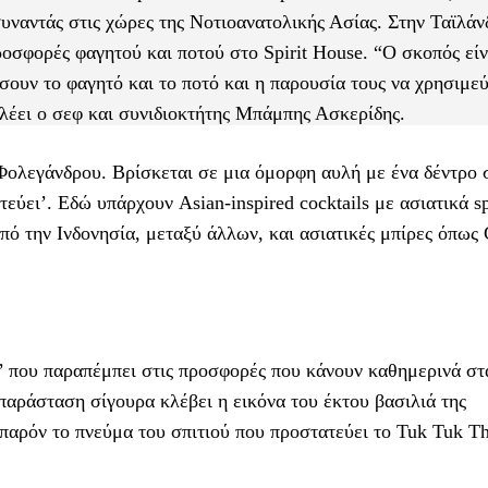
συναντάς στις χώρες της Νοτιοανατολικής Ασίας. Στην Ταϊλάν
οσφορές φαγητού και ποτού στο Spirit House. “Ο σκοπός είν
ουν το φαγητό και το ποτό και η παρουσία τους να χρησιμεύ
λέει ο σεφ και συνιδιοκτήτης Μπάμπης Ασκερίδης.
 Φολεγάνδρου. Βρίσκεται σε μια όμορφη αυλή με ένα δέντρο 
τεύει’. Εδώ υπάρχουν Asian-inspired cocktails με ασιατικά spi
από την Ινδονησία, μεταξύ άλλων, και ασιατικές μπίρες όπως
’ που παραπέμπει στις προσφορές που κάνουν καθημερινά στα
 παράσταση σίγουρα κλέβει η εικόνα του έκτου βασιλιά της
 παρόν το πνεύμα του σπιτιού που προστατεύει το Tuk Tuk Th