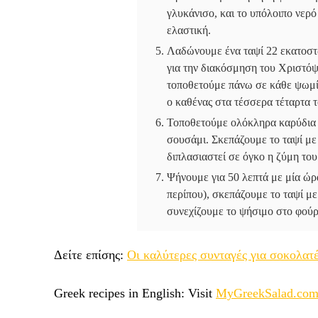
γλυκάνισο, και το υπόλοιπο νερό
ελαστική.
Λαδώνουμε ένα ταψί 22 εκατοστώ
για την διακόσμηση του Χριστόψ
τοποθετούμε πάνω σε κάθε ψωμί 
ο καθένας στα τέσσερα τέταρτα 
Τοποθετούμε ολόκληρα καρύδια 
σουσάμι. Σκεπάζουμε το ταψί με
διπλασιαστεί σε όγκο η ζύμη το
Ψήνουμε για 50 λεπτά με μία ώρ
περίπου), σκεπάζουμε το ταψί με
συνεχίζουμε το ψήσιμο στο φούρ
Δείτε επίσης:
Οι καλύτερες συνταγές για σοκολατ
Greek recipes in English: Visit
MyGreekSalad.co