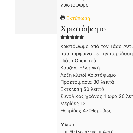
Εκτύπωση
Χριστόψωμο
Χριστόψωμο από τον Τάσο Αντω
που σύμφωνα με την παράδοση 
Πιάτο
Ορεκτικά
Κουζίνα
Ελληνική
Λέξη κλειδί
Χριστόψωμο
λ
Προετοιμασία
30
λεπτά
λ
ε
Εκτέλεση
50
λεπτά
ε
π
ώ
λ
Συνολικός χρόνος
1
ώρα
20
λε
π
τ
ρ
ε
Μερίδες
12
τ
ά
α
π
Θερμίδες
470
θερμίδες
ά
τ
ά
Υλικά
500
γρ. αλεύρι μαλακό