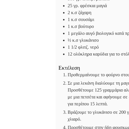
25
γρ. φρέσκια μαγιά
2
κ.σ ζάχαρη
1
κ.σ σουσάμι
1
κ.σ βούτυρο
1
μεγάλο αυγό
βιολογικό κατά π
½
κ.σ γλυκάνισο
1 1/2
φλιτζ. νερό
12
ολόκληρα καρύδια για το στό
Εκτέλεση
Προθερμαίνουμε το φούρνο στο
Σε μια λεκάνη διαλύουμε τη μαγι
Προσθέτουμε 125 γραμμάρια αλεύ
με μια πετσέτα και αφήνουμε σε
για περίπου 15 λεπτά.
Βράζουμε το γλυκάνισο σε 200 γρ
χλιαρό.
Προσθέτουμε στην ήδη φουσκωμέν