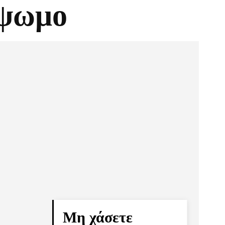
όψωμο
Pinterest
Τυπώνω
Μη χάσετε