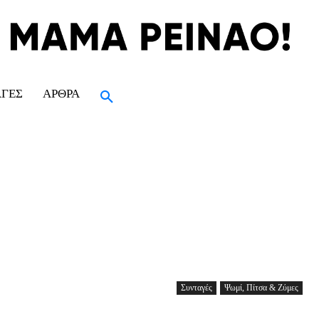
ΑΓΈΣ
ΆΡΘΡΑ
Συνταγές
Ψωμί, Πίτσα & Ζύμες