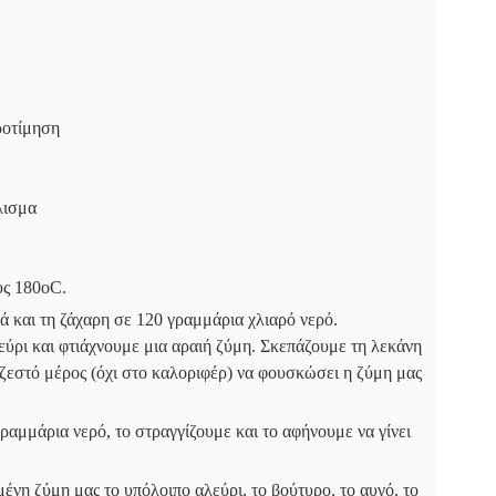
ροτίμηση
λισμα
υς 180οC.
ά και τη ζάχαρη σε 120 γραμμάρια χλιαρό νερό.
ρι και φτιάχνουμε μια αραιή ζύμη. Σκεπάζουμε τη λεκάνη
 ζεστό μέρος (όχι στο καλοριφέρ) να φουσκώσει η ζύμη μας
αμμάρια νερό, το στραγγίζουμε και το αφήνουμε να γίνει
η ζύμη μας το υπόλοιπο αλεύρι, το βούτυρο, το αυγό, το