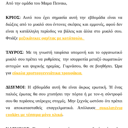
Από την ομάδα του Μαμα Πειναω,
ΚΡΙΟΣ
: Αυτό που έχει σημασία αυτή την εβδομάδα είναι να
διώξεις από το μυαλό σου έντονες σκέψεις και εμμονές, αφού δεν
είναι η κατάλληλη περίοδος να βάλεις και άλλα στο μυαλό σου.
Φτιάξε
μεξικάνικες φαχίτας με κοτόπουλο.
ΤΑΥΡΟΣ
: Με τη γνωστή ταυρίσια υπομονή και το οργανωτικό
μυαλό σου πρέπει να ρυθμίσεις την ισορροπία μεταξύ σωματικών
αντοχών και ψυχικής ηρεμίας. Γυμνάσου, θα σε βοηθήσει. Ώρα
για
εύκολα χριστουγεννιάτικα τρουφάκια.
ΔΙΔΥΜΟI
: Η εβδομάδα αυτή θα είναι άκρως ερωτική. Ή ένας
παλιός έρωτας θα σου χτυπήσει την πόρτα ή με τον-η σύντροφό
σου θα περάσεις υπέροχες στιγμές. Μην ξεχνάς ωστόσο ότι πρέπει
να αποκατασταθείς επαγγελματικά. Απόλαυσε
σοκολατένια
cookies με τέσσερα μόνο υλικά
.