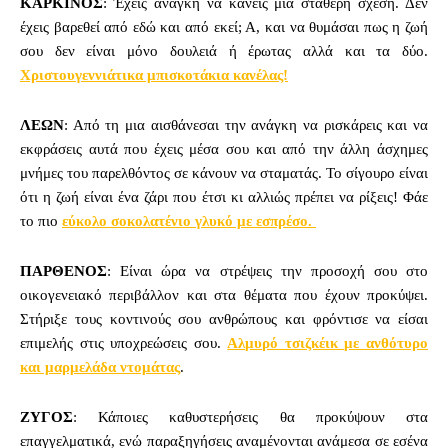
ΚΑΡΚΙΝΟΣ
: Έχεις ανάγκη να κάνεις μια σταθερή σχέση. Δεν
έχεις βαρεθεί από εδώ και από εκεί; Α, και να θυμάσαι πως η ζωή
σου δεν είναι μόνο δουλειά ή έρωτας αλλά και τα δύο.
Χριστουγεννιάτικα μπισκοτάκια κανέλας!
ΛΕΩΝ
: Από τη μια αισθάνεσαι την ανάγκη να ρισκάρεις και να
εκφράσεις αυτά που έχεις μέσα σου και από την άλλη άσχημες
μνήμες του παρελθόντος σε κάνουν να σταματάς. Το σίγουρο είναι
ότι η ζωή είναι ένα ζάρι που έτσι κι αλλιώς πρέπει να ρίξεις! Φάε
το πιο
εύκολο σοκολατένιο γλυκό με εσπρέσο.
ΠΑΡΘΕΝΟΣ
: Είναι ώρα να στρέψεις την προσοχή σου στο
οικογενειακό περιβάλλον και στα θέματα που έχουν προκύψει.
Στήριξε τους κοντινούς σου ανθρώπους και φρόντισε να είσαι
επιμελής στις υποχρεώσεις σου.
Αλμυρό τσιζκέικ με ανθότυρο
και μαρμελάδα ντομάτας
.
ΖΥΓΟΣ
: Κάποιες καθυστερήσεις θα προκύψουν στα
επαγγελματικά, ενώ παραξηγήσεις αναμένονται ανάμεσα σε εσένα