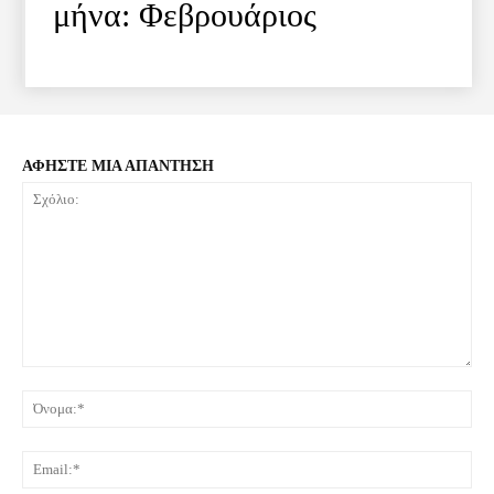
μήνα: Φεβρουάριος
ΑΦΗΣΤΕ ΜΙΑ ΑΠΑΝΤΗΣΗ
Σχόλιο:
Όνο
Ema