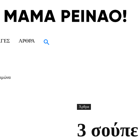
ΑΓΈΣ
ΆΡΘΡΑ
ειμώνα
Άρθρα
3 σούπε