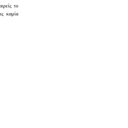
ιρείς το
ις καμία