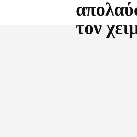
απολαύ
τον χει
Facebook
X