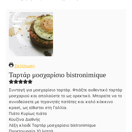
Εκτύπωση
Ταρτάρ μοσχαρίσιο bistronimique
Συνταγή για μοσχαρίσιο ταρτάρ. Φτιάξτε αυθεντικό ταρτάρ
μοσχαριού και απολαύστε το ως ορεκτικό. Μπορείτε να το
συνοδεύσετε με τηγανητές πατάτες και καλό κόκκινο
κρασί, ως είθισται στη Γαλλία.
Πιάτο
Κυρίως πιάτα
Κουζίνα
Διεθνής
Λέξη κλειδί
Ταρτάρ μοσχαρίσιο bistronimique
λ
Προετοιμασία
10
λεπτά