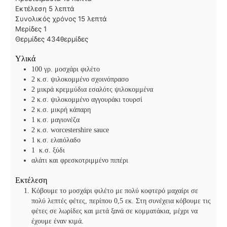
λ
ε
Εκτέλεση
5
λεπτά
ε
π
λ
Συνολικός χρόνος
15
λεπτά
π
τ
ε
Μερίδες
1
τ
ά
π
Θερμίδες
434
θερμίδες
ά
τ
Υλικά
ά
100
γρ. μοσχάρι φιλέτο
2
κ.σ. ψιλοκομμένο σχοινόπρασο
2
μικρά κρεμμύδια εσαλότς ψιλοκομμένα
2
κ.σ. ψιλοκομμένο αγγουράκι τουρσί
2
κ.σ. μικρή κάπαρη
1
κ.σ. μαγιονέζα
2
κ.σ. worcestershire sauce
1
κ.σ. ελαιόλαδο
1
κ.σ. ξύδι
αλάτι και φρεσκοτριμμένο πιπέρι
Εκτέλεση
Κόβουμε το μοσχάρι φιλέτο με πολύ κοφτερό μαχαίρι σε
πολύ λεπτές φέτες, περίπου 0,5 εκ. Στη συνέχεια κόβουμε τις
φέτες σε λωρίδες και μετά ξανά σε κομματάκια, μέχρι να
έχουμε έναν κιμά.