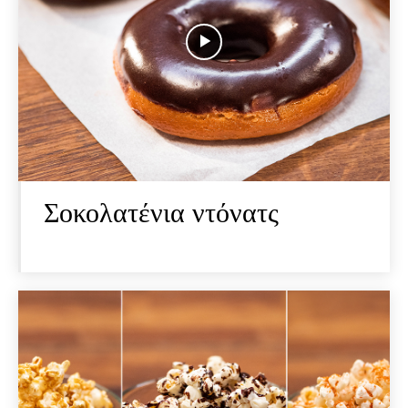
Σοκολατένια ντόνατς