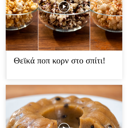
Θεϊκά ποπ κορν στο σπίτι!