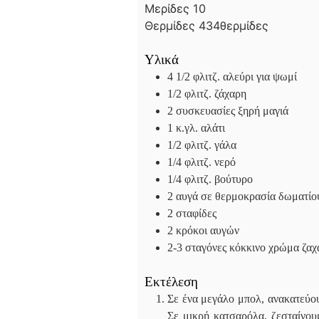
π
τ
ε
Μερίδες
10
τ
ά
π
Θερμίδες
434
θερμίδες
ά
τ
ά
Υλικά
4 1/2
φλιτζ. αλεύρι για ψωμί
1/2
φλιτζ. ζάχαρη
2
συσκευασίες ξηρή μαγιά
1
κ.γλ. αλάτι
1/2
φλιτζ. γάλα
1/4
φλιτζ. νερό
1/4
φλιτζ. βούτυρο
2
αυγά σε θερμοκρασία δωματίο
2
σταφίδες
2
κρόκοι αυγών
2-3
σταγόνες κόκκινο χρώμα ζαχ
Εκτέλεση
Σε ένα μεγάλο μπολ, ανακατεύουμ
Σε μικρή κατσαρόλα, ζεσταίνου