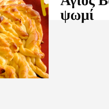
Άγιος Β
ψωμί
Facebook
X