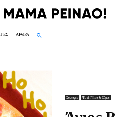
ΑΓΈΣ
ΆΡΘΡΑ
Συνταγές
Ψωμί, Πίτσα & Ζύμες