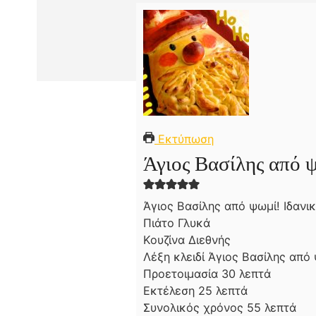
Εκτύπωση
Άγιος Βασίλης από 
Άγιος Βασίλης από ψωμί! Ιδανικ
Πιάτο
Γλυκά
Κουζίνα
Διεθνής
Λέξη κλειδί
Άγιος Βασίλης από
λ
Προετοιμασία
30
λεπτά
λ
ε
Εκτέλεση
25
λεπτά
ε
π
λ
Συνολικός χρόνος
55
λεπτά