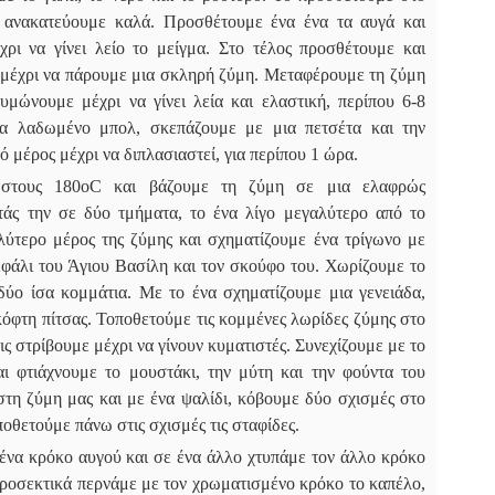
 ανακατεύουμε καλά. Προσθέτουμε ένα ένα τα αυγά και
χρι να γίνει λείο το μείγμα. Στο τέλος προσθέτουμε και
ε μέχρι να πάρουμε μια σκληρή ζύμη. Μεταφέρουμε τη ζύμη
μώνουμε μέχρι να γίνει λεία και ελαστική, περίπου 6-8
να λαδωμένο μπολ, σκεπάζουμε με μια πετσέτα και την
 μέρος μέχρι να διπλασιαστεί, για περίπου 1 ώρα.
 στους 180οC και βάζουμε τη ζύμη σε μια ελαφρώς
τάς την σε δύο τμήματα, το ένα λίγο μεγαλύτερο από το
ύτερο μέρος της ζύμης και σχηματίζουμε ένα τρίγωνο με
εφάλι του Άγιου Βασίλη και τον σκούφο του. Χωρίζουμε το
δύο ίσα κομμάτια. Με το ένα σχηματίζουμε μια γενειάδα,
κόφτη πίτσας. Τοποθετούμε τις κομμένες λωρίδες ζύμης στο
ς στρίβουμε μέχρι να γίνουν κυματιστές. Συνεχίζουμε με το
αι φτιάχνουμε το μουστάκι, την μύτη και την φούντα του
στη ζύμη μας και με ένα ψαλίδι, κόβουμε δύο σχισμές στο
ποθετούμε πάνω στις σχισμές τις σταφίδες.
 ένα κρόκο αυγού και σε ένα άλλο χτυπάμε τον άλλο κρόκο
ροσεκτικά περνάμε με τον χρωματισμένο κρόκο το καπέλο,