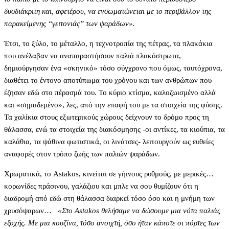
δυσδιάκριτη και, αφετέρου, να ενσωματώνεται με το περιβάλλον της
παρακείμενης “γειτονιάς” των ψαράδων».
Έτσι, το ξύλο, το μέταλλο, η τεχνοτροπία της πέτρας, τα πλακάκια
που ανέλαβαν να αναπαραστήσουν παλιά πλακόστρωτα,
δημιούργησαν ένα «σκηνικό» τόσο σύγχρονο που όμως, ταυτόχρονα,
διαθέτει το έντονο αποτύπωμα του χρόνου και των ανθρώπων που
έζησαν εδώ στο πέρασμά του. Το κύριο κτίσμα, καλοζωισμένο αλλά
και «σημαδεμένο», λες, από την επαφή του με τα στοιχεία της φύσης.
Τα χαλίκια στους εξωτερικούς χώρους δείχνουν το δρόμο προς τη
θάλασσα, ενώ τα στοιχεία της διακόσμησης -οι αντίκες, τα κιούπια, τα
καλάθια, τα ψάθινα φωτιστικά, οι λινάτσες- λειτουργούν ως ευθείες
αναφορές στον τρόπο ζωής των παλιών ψαράδων.
Χρωματικά, το Astakos, κινείται σε γήινους ρυθμούς, με μερικές…
κορωνίδες πράσινου, γαλάζιου και μπλε να σου θυμίζουν ότι η
διαδρομή από εδώ στη θάλασσα διαρκεί τόσο όσο και η μνήμη των
χρυσόψαρων…
«Στο Astakos θελήσαμε να δώσουμε μια νότα παλιάς
εξοχής. Με μια κουζίνα, τόσο ανοιχτή, όσο ήταν κάποτε οι πόρτες των