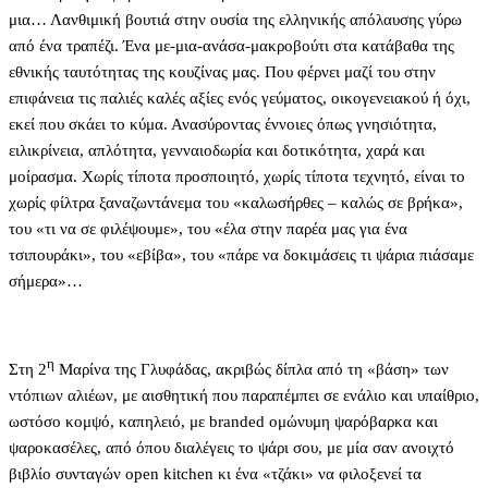
μια… Λανθιμική βουτιά στην ουσία της ελληνικής απόλαυσης γύρω
από ένα τραπέζι. Ένα με-μια-ανάσα-μακροβούτι στα κατάβαθα της
εθνικής ταυτότητας της κουζίνας μας. Που φέρνει μαζί του στην
επιφάνεια τις παλιές καλές αξίες ενός γεύματος, οικογενειακού ή όχι,
εκεί που σκάει το κύμα. Ανασύροντας έννοιες όπως γνησιότητα,
ειλικρίνεια, απλότητα, γενναιοδωρία και δοτικότητα, χαρά και
μοίρασμα. Χωρίς τίποτα προσποιητό, χωρίς τίποτα τεχνητό, είναι το
χωρίς φίλτρα ξαναζωντάνεμα του «καλωσήρθες – καλώς σε βρήκα»,
του «τι να σε φιλέψουμε», του «έλα στην παρέα μας για ένα
τσιπουράκι», του «εβίβα», του «πάρε να δοκιμάσεις τι ψάρια πιάσαμε
σήμερα»…
η
Στη 2
Μαρίνα της Γλυφάδας, ακριβώς δίπλα από τη «βάση» των
ντόπιων αλιέων, με αισθητική που παραπέμπει σε ενάλιο και υπαίθριο,
ωστόσο κομψό, καπηλειό, με branded ομώνυμη ψαρόβαρκα και
ψαροκασέλες, από όπου διαλέγεις το ψάρι σου, με μία σαν ανοιχτό
βιβλίο συνταγών open kitchen κι ένα «τζάκι» να φιλοξενεί τα