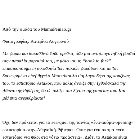
Από την ομάδα του MamaPeinao.gr
Φωτογραφίες: Κατερίνα Αυγερινού
Με ψάρια και θαλασσινά τόσο φρέσκα, όσο μια αναζωογονητική βουτιά
στην παραλία μπροστά του, με μότο του τη “hook to fork”
επικαιροποιημένη φιλοσοφία των παλιών ψαράδων και με τον
διακεκριμένο chef Άγγελο Μπακόπουλο στη λαγουδέρα της κουζίνας
του, το εστιατόριο Astakos, που μόλις άνοιξε στην Ιχθυόσκαλα της
Αθηναϊκής Ριβιέρας, θα σε τυλίξει στα δίχτυα της γοητείας του. Και
μάλιστα ανερυθρίαστα!
Όχι, δεν πρόκειται για το sea-quel της ταινίας «ένα-ακόμα-opening-
εστιατορίου-στην-Αθηναϊκή-Ριβιέρα». Ούτε για ένα ακόμα «νέο
εστιατόριο για ψάρι στα νότια προάστεια». Διότι το Astakos είναι