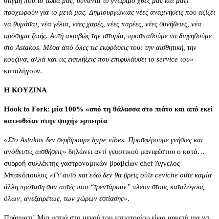
στιγμή που το τώρα μας, συναντά το γνώριμο χθες μας και μαζί
προχωρούν για το μετά μας. Δημιουργώντας νέες αναμνήσεις που αξίζει
να θυμάσαι, νέα γέλια, νέες χαρές, νέες παρέες, νέες συνήθειες, νέα
ορόσημα ζωής. Αυτή ακριβώς την ιστορία, προσπαθούμε να διηγηθούμε
στο Astakos. Μέσα από όλες τις εκφράσεις του: την αισθητική, την
κουζίνα, αλλά και τις εκπλήξεις που επιφυλάσσει το service του»
καταλήγουν.
Η ΚΟΥΖΙΝΑ
Ηook to Fork: μία 100% «από τη θάλασσα στο πιάτο και από εκεί
κατευθείαν στην ψυχή» εμπειρία
«Στο Astakos δεν σερβίρουμε hype vibes. Προσφέρουμε γνήσιες και
ανόθευτες αισθήσεις»
δηλώνει αντί γευστικού μανιφέστου ο κατά…
συρροή συλλέκτης γαστρονομικών βραβείων chef Άγγελος
Μπακόπουλος
«Γι’ αυτό και εδώ δεν θα βρεις ούτε ceviche ούτε καμία
άλλη πρόταση σαν αυτές που “τρεντάρουν” πλέον στους καταλόγους
όλων, ανεξαιρέτως, των χώρων εστίασης».
Πράγματι! Μια ματιά στο μενού του εστιατορίου είναι αρκετή για να