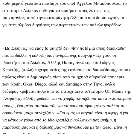
καθημερινά γευστικά mashups του chef Άγγελου Μπακόπουλου, το
εστιατόριο Astakos ήρθε για να ασκήσει στους λάτρεις της
ψαροφαγίας, αυτή την ακαταμάχητη έλξη που σου δημιουργούν οι
γεμάτες αλμύρα διηγήσεις των περιπετειών των παλιών ψαράδων.
«Ως Έλληνες, για εμάς το φαγητό δεν ήταν ποτέ μια απλή διαδικασία
που επιβάλλει η κάλυψη μιας ανθρώπινης ανάγκης»
εξηγούν οι
ιδιοκτήτες του Astakos, Αλέξης Παπαγιαννάκης και Γιώργος
Κεσετζής, (πολύ)επιχειρηματίες της εστίασης και διασκέδασης, αφού ο
πρώτος είναι ο δημιουργός πίσω από τα ηχηρά αθηναϊκά concepts
των Noah, Okra, Diego, αλλά και Santiago στην Τήνο, ενώ ο
δεύτερος κρύβεται πίσω από το επιτυχημένο εστιατόριο Oh Mama της
Γλυφάδας.
«Ούτε, φυσικά -για να χρησιμοποιήσουμε και πιο λαμπερούς
όρους-, ένα μέσο-αυτοσκοπός για να ικανοποιήσουμε την παλέτα του
ουρανίσκου μας»
συνεχίζουν.
«Για εμάς το φαγητό είναι η αφορμή για
να κάτσουν γύρω από το ίδιο τραπέζι η συλλογική μας μνήμη, η
παράδοσή μας και η διάθεσή μας να συνδεθούμε με τον άλλο. Είναι η