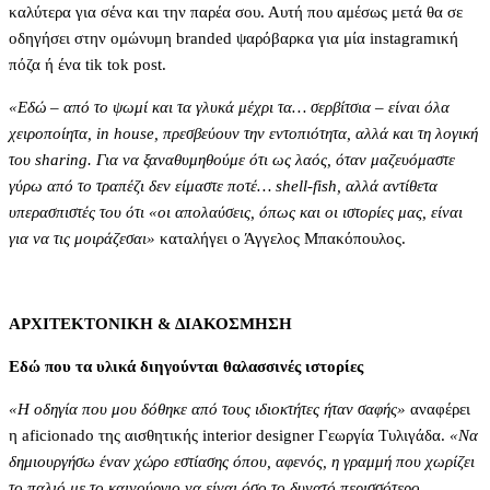
καλύτερα για σένα και την παρέα σου. Αυτή που αμέσως μετά θα σε
οδηγήσει στην ομώνυμη branded ψαρόβαρκα για μία instagramική
πόζα ή ένα tik tok post.
«Εδώ – από το ψωμί και τα γλυκά μέχρι τα… σερβίτσια – είναι όλα
χειροποίητα, in house, πρεσβεύουν την εντοπιότητα, αλλά και τη λογική
του sharing. Για να ξαναθυμηθούμε ότι ως λαός, όταν μαζευόμαστε
γύρω από το τραπέζι δεν είμαστε ποτέ… shell-fish, αλλά αντίθετα
υπερασπιστές του ότι «οι απολαύσεις, όπως και οι ιστορίες μας, είναι
για να τις μοιράζεσαι»
καταλήγει ο Άγγελος Μπακόπουλος.
ΑΡΧΙΤΕΚΤΟΝΙΚΗ & ΔΙΑΚΟΣΜΗΣΗ
Εδώ που τα υλικά διηγούνται θαλασσινές ιστορίες
«Η οδηγία που μου δόθηκε από τους ιδιοκτήτες ήταν σαφής»
αναφέρει
η aficionado της αισθητικής interior designer Γεωργία Τυλιγάδα.
«Να
δημιουργήσω έναν χώρο εστίασης όπου, αφενός, η γραμμή που χωρίζει
το παλιό με το καινούργιο να είναι όσο το δυνατό περισσότερο