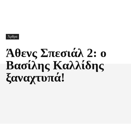
Άρθρα
Άθενς Σπεσιάλ 2: ο
Βασίλης Καλλίδης
ξαναχτυπά!
Facebook
X
Pinterest
Τυπώνω