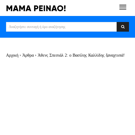
Αναζητήστε συνταγή ή όρο αναζήτησης
Αρχική
Άρθρα
Άθενς Σπεσιάλ 2: ο Βασίλης Καλλίδης ξαναχτυπά!