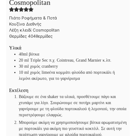
Cosmopolitan
Πιάτο
Ροφήματα & Ποτά
Κουζίνα
Διεθνής
Λέξη κλειδί
Cosmopolitan
Θερμίδες
404
θερμίδες
Υλικά
40ml βότκα
20
ml
Triple Sec
π.χ. Cointreau, Grand Marnier κ.λπ.
30
ml
χυμός cranberry
10
ml
χυμός lime
ένα κομμάτι φλούδα από πορτοκάλι ή
λεμόνι
ακέρωτο, για το γαρνίρισμα
Εκτέλεση
Βάζουμε σε ένα shaker τα υλικά, προσθέτουμε πάγο και
χτυπάμε για λίγο. Σουρώνουμε σε ποτήρι μαρτίνι και
γαρνίρουμε με τη φλούδα πορτοκαλιού ή λεμονιού, την οποία
περιστρέφουμε ελαφρώς.
Μπορούμε ακόμη να χρησιμοποιήσουμε βότκα αρωματισμένη
με πορτοκάλι για ακόμη πιο γευστικό κοκτέιλ. Σε αυτή την
περίπτωση γαρνίρουμε με φλούδα πορτοκαλιού.