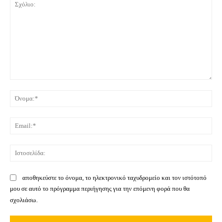
Σχόλιο:
Όνο
Ema
Ιστ
αποθηκεύστε το όνομα, το ηλεκτρονικό ταχυδρομείο και τον ιστότοπό
μου σε αυτό το πρόγραμμα περιήγησης για την επόμενη φορά που θα
σχολιάσω.