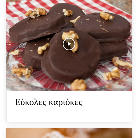
Εύκολες καριόκες