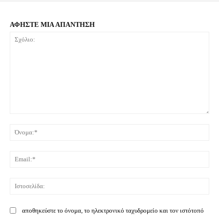
ΑΦΗΣΤΕ ΜΙΑ ΑΠΑΝΤΗΣΗ
Σχόλιο:
Όνο
Ema
Ιστ
αποθηκεύστε το όνομα, το ηλεκτρονικό ταχυδρομείο και τον ιστότοπό