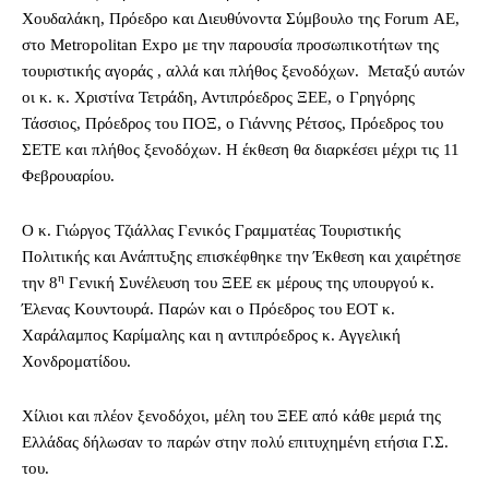
Χουδαλάκη, Πρόεδρο και Διευθύνοντα Σύμβουλο της Forum ΑΕ,
στο Metropolitan Expo με την παρουσία προσωπικοτήτων της
τουριστικής αγοράς , αλλά και πλήθος ξενοδόχων. Μεταξύ αυτών
οι κ. κ. Χριστίνα Τετράδη, Αντιπρόεδρος ΞΕΕ, ο Γρηγόρης
Τάσσιος, Πρόεδρος του ΠΟΞ, ο Γιάννης Ρέτσος, Πρόεδρος του
ΣΕΤΕ και πλήθος ξενοδόχων. Η έκθεση θα διαρκέσει μέχρι τις 11
Φεβρουαρίου.
Ο κ. Γιώργος Τζιάλλας Γενικός Γραμματέας Τουριστικής
Πολιτικής και Ανάπτυξης επισκέφθηκε την Έκθεση και χαιρέτησε
η
την 8
Γενική Συνέλευση του ΞΕΕ εκ μέρους της υπουργού κ.
Έλενας Κουντουρά. Παρών και ο Πρόεδρος του ΕΟΤ κ.
Χαράλαμπος Καρίμαλης και η αντιπρόεδρος κ. Αγγελική
Χονδροματίδου.
Χίλιοι και πλέον ξενοδόχοι, μέλη του ΞΕΕ από κάθε μεριά της
Ελλάδας δήλωσαν το παρών στην πολύ επιτυχημένη ετήσια Γ.Σ.
του.