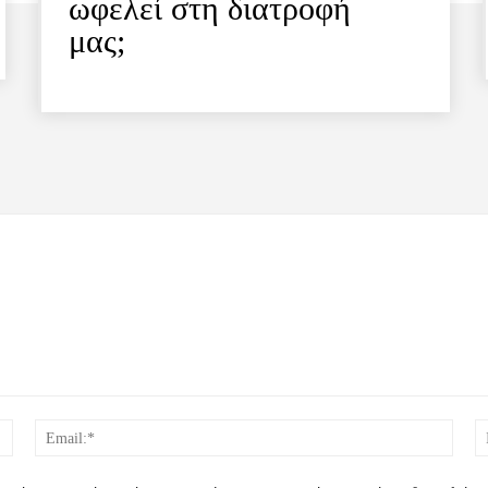
ωφελεί στη διατροφή
μας;
Όνομα:*
Email