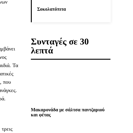
ένων
Σοκολατόπιτα
Συνταγές σε 30
λεπτά
αμβάνει
νος
ιδιά. Τα
ατικές
, που
ανάγκες.
ρά.
Μακαρονάδα με σάλτσα παντζαριού
και φέτας
 τρεις