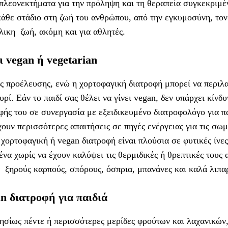
 πλεονεκτήματα για την πρόληψη και τη θεραπεία συγκεκριμ
κάθε στάδιο στη ζωή του ανθρώπου, από την εγκυμοσύνη, τον
ήλικη ζωή, ακόμη και για αθλητές.
ει vegan ή vegetarian
ής προέλευσης, ενώ η χορτοφαγική διατροφή μπορεί να περιλ
ί. Εάν το παιδί σας θέλει να γίνει vegan, δεν υπάρχει κίνδυ
φής του σε συνεργασία με εξειδικευμένο διατροφολόγο για πα
χουν περισσότερες απαιτήσεις σε πηγές ενέργειας για τις σωμ
 χορτοφαγική ή vegan διατροφή είναι πλούσια σε φυτικές ίνες
ένα χωρίς να έχουν καλύψει τις θερμιδικές ή θρεπτικές τους 
ά ξηρούς καρπούς, σπόρους, όσπρια, μπανάνες και καλά λιπα
an διατροφή για παιδιά
σίως πέντε ή περισσότερες μερίδες φρούτων και λαχανικών,