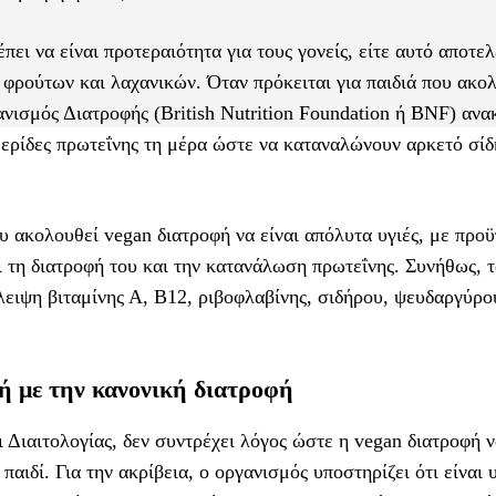
ει να είναι προτεραιότητα για τους γονείς, είτε αυτό αποτελ
 φρούτων και λαχανικών. Όταν πρόκειται για παιδιά που ακο
νισμός Διατροφής (British Nutrition Foundation ή BNF) αν
μερίδες πρωτεΐνης τη μέρα ώστε να καταναλώνουν αρκετό σίδ
που ακολουθεί vegan διατροφή να είναι απόλυτα υγιές, με προ
ι τη διατροφή του και την κατανάλωση πρωτεΐνης. Συνήθως, τ
ειψη βιταμίνης Α, Β12, ριβοφλαβίνης, σιδήρου, ψευδαργύρο
κή με την κανονική διατροφή
Διαιτολογίας, δεν συντρέχει λόγος ώστε η vegan διατροφή 
αιδί. Για την ακρίβεια, ο οργανισμός υποστηρίζει ότι είναι υ