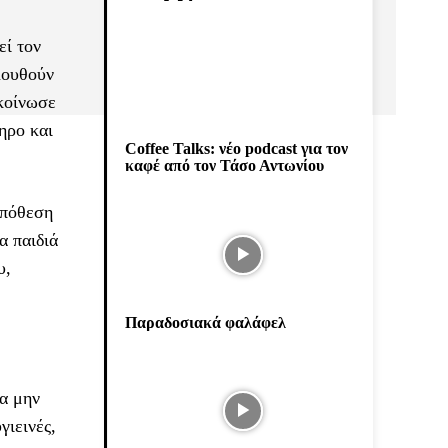
εί τον
λουθούν
ακοίνωσε
ηρο και
Coffee Talks: νέο podcast για τον
καφέ από τον Τάσο Αντωνίου
ϋπόθεση
α παιδιά
υ,
Παραδοσιακά φαλάφελ
να μην
γιεινές,