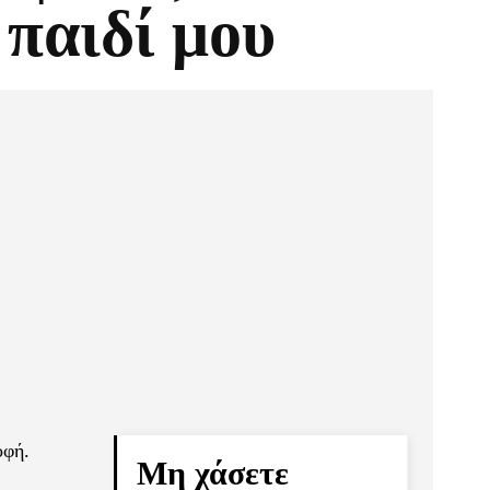
ο παιδί μου
Pinterest
Τυπώνω
οφή.
Μη χάσετε