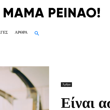
ΑΓΈΣ
ΆΡΘΡΑ
Άρθρα
Είναι α