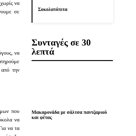
 χωρίς να
Σοκολατόπιτα
νουμε σε
Συνταγές σε 30
λεπτά
όγους, να
ιατηρούμε
 από την
ίμων που
Μακαρονάδα με σάλτσα παντζαριού
και φέτας
ύκολα να
Για να τα