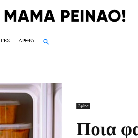
ΑΓΈΣ
ΆΡΘΡΑ
Άρθρα
Ποια φ