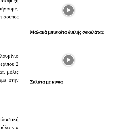
κατάψυξη
οιήσουμε,
Οι σούπες
Μαλακά μπισκότα διπλής σοκολάτας
λουμίνιο
ερίπου 2
αι μόλις
υμε στην
Σαλάτα με κινόα
πλαστική
ούλα για