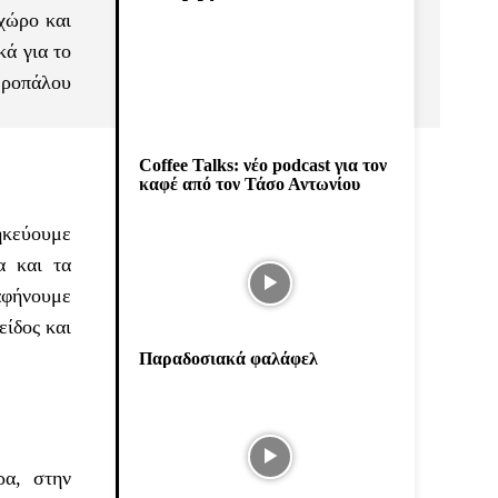
χώρο και
ά για το
 ροπάλου
Coffee Talks: νέο podcast για τον
καφέ από τον Τάσο Αντωνίου
ηκεύουμε
α και τα
 αφήνουμε
είδος και
Παραδοσιακά φαλάφελ
ρα, στην