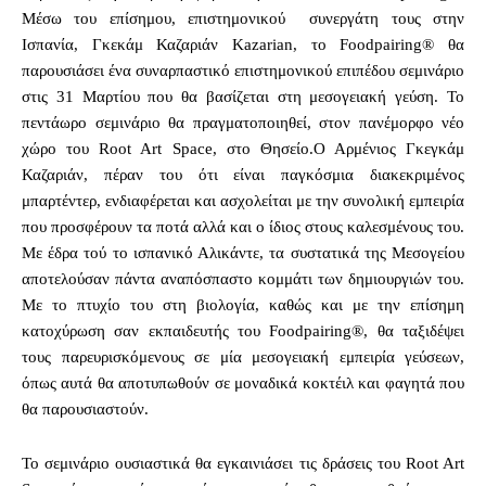
Μέσω του επίσημου, επιστημονικού συνεργάτη τους στην
Ισπανία, Γκεκάμ Καζαριάν Kazarian, το Foodpairing® θα
παρουσιάσει ένα συναρπαστικό επιστημονικού επιπέδου σεμινάριο
στις 31 Μαρτίου που θα βασίζεται στη μεσογειακή γεύση. Το
πεντάωρο σεμινάριο θα πραγματοποιηθεί, στον πανέμορφο νέο
χώρο του Root Art Space, στο Θησείο.Ο Αρμένιος Γκεγκάμ
Καζαριάν, πέραν του ότι είναι παγκόσμια διακεκριμένος
μπαρτέντερ, ενδιαφέρεται και ασχολείται με την συνολική εμπειρία
που προσφέρουν τα ποτά αλλά και ο ίδιος στους καλεσμένους του.
Με έδρα τού το ισπανικό Αλικάντε, τα συστατικά της Μεσογείου
αποτελούσαν πάντα αναπόσπαστο κομμάτι των δημιουργιών του.
Με το πτυχίο του στη βιολογία, καθώς και με την επίσημη
κατοχύρωση σαν εκπαιδευτής του Foodpairing®, θα ταξιδέψει
τους παρευρισκόμενους σε μία μεσογειακή εμπειρία γεύσεων,
όπως αυτά θα αποτυπωθούν σε μοναδικά κοκτέιλ και φαγητά που
θα παρουσιαστούν.
Το σεμινάριο ουσιαστικά θα εγκαινιάσει τις δράσεις του Root Art