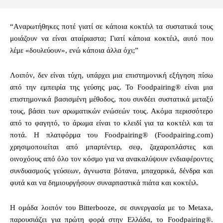
“Aναρωτήθηκες ποτέ γιατί σε κάποια κοκτέιλ τα συστατικά τους
μοιάζουν να είναι αταίριαστα; Γιατί κάποια κοκτέιλ, αυτό που
λέμε «δουλεύουν», ενώ κάποια άλλα όχι;”
Λοιπόν, δεν είναι τύχη, υπάρχει μια επιστημονική εξήγηση πίσω
από την εμπειρία της γεύσης μας. Το Foodpairing® είναι μια
επιστημονικά βασισμένη μέθοδος, που συνδέει συστατικά μεταξύ
τους, βάσει των αρωματικών ενώσεών τους. Ακόμα περισσότερο
από το φαγητό, το άρωμα είναι το κλειδί για τα κοκτέιλ και τα
ποτά. Η πλατφόρμα του Foodpairing® (Foodpairing.com)
χρησιμοποιείται από μπαρτέντερ, σεφ, ζαχαροπλάστες και
οινοχόους από όλο τον κόσμο για να ανακαλύψουν ενδιαφέροντες
συνδυασμούς γεύσεων, άγνωστα βότανα, μπαχαρικά, δένδρα και
φυτά και να δημιουργήσουν συναρπαστικά πιάτα και κοκτέιλ.
Η ομάδα λοιπόν του Bitterbooze, σε συνεργασία με το Metaxa,
παρουσιάζει για πρώτη φορά στην Ελλάδα, το Foodpairing®.