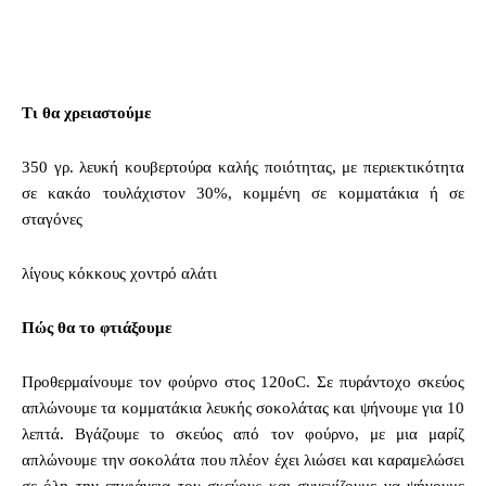
Τι θα χρειαστούμε
350 γρ. λευκή κουβερτούρα καλής ποιότητας, με περιεκτικότητα
σε κακάο τουλάχιστον 30%, κομμένη σε κομματάκια ή σε
σταγόνες
λίγους κόκκους χοντρό αλάτι
Πώς θα το φτιάξουμε
Προθερμαίνουμε τον φούρνο στος 120οC. Σε πυράντοχο σκεύος
απλώνουμε τα κομματάκια λευκής σοκολάτας και ψήνουμε για 10
λεπτά. Βγάζουμε το σκεύος από τον φούρνο, με μια μαρίζ
απλώνουμε την σοκολάτα που πλέον έχει λιώσει και καραμελώσει
σε όλη την επιφάνεια του σκεύους και συνεχίζουμε να ψήνουμε