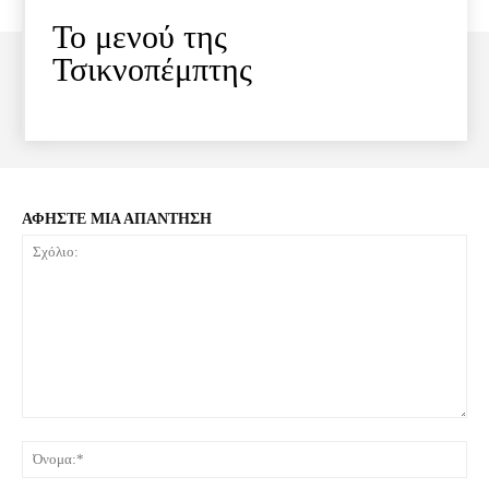
Το μενού της
Τσικνοπέμπτης
ΑΦΗΣΤΕ ΜΙΑ ΑΠΑΝΤΗΣΗ
Σχόλιο:
Όνο