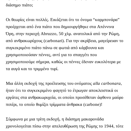
διάσημο πιάτο;
Οι θεωρίες είναι πολλές. Εικάζεται ότι το όνομα “καρμπονάρα”
προέρχεται από ένα πιάτο που δημιουργήθηκε στα Aπέννινα
Όρη, στην περιοχή Abruzzo, 50 χλμ. ανατολικά από την Ρώμη,
από ανθρακωρύχους (carbonari). Για την ακρίβεια, μαγείρευαν το
συγκεκριμένο πιάτο πάνω σε φωτιά από κάρβουνα και
χρησιμοποιούσαν πέννες, αντί για το σπαγγέτι που
χρησιμοποιούμε σήμερα, καθώς οι πέννες έδεναν ευκολότερα με
τα αυγά και το τριμμένο τυρί.
Μια άλλη εκδοχή της προέλευσης του ονόματος
alla
carbonara
,
ήταν ότι το συγκεκριμένο φαγητό το έτρωγαν αποκλειστικά οι
εργάτες στα ανθρακωρυχεία, οι οποίοι προσέθεταν άφθονο μαύρο
πιπέρι, το οποίο θυμίζει τρίμματα άνθρακα (carbone)!
Σύμφωνα με μια τρίτη εκδοχή, η διάσημη μακαρονάδα
χρονολογείται πίσω στην απελευθέρωση της Ρώμης το 1944, τότε