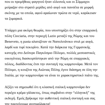
που οι προμήθειες φαγητού ήταν ελλειπείς και οι Σύμμαχοι
μοίραζαν στο στρατό μερίδες από αυγό και πανσέτα σε μορφή
σκόνης με τα οποία, αφού αραίωναν πρώτα σε νερό, καρύκευαν
τα ζυμαρικά.
Υπάρχει μια ακόμη θεωρία, που υποστηρίζει ότι στην επαρχιακή
πόλη Ciociaria, στην περιοχή Lazio μεταξύ της Ρώμης και του
Beneveto, η pasta αλατιζόταν σε Ναπολιτάνικο στυλ με αυγά,
λαρδί και τυρί πεκορίνο. Κατά την διάρκεια της Γερμανικής
κατοχής στο Δεύτερο Παγκόσμιο Πόλεμο, πολλές μεσοαστικές
οικογένειες διασκορπίστηκαν από την Ρώμη σε επαρχιακές
πόλεις, διαδίδοντας έτσι την συνταγή της καρμπονάρα. Μετά τον
Πόλεμο, η κουζίνα της Αιώνιας Πόλης έγινε διάσημη σε όλη την
Ιταλία, με την καρμπονάρα να είναι το χαρακτηριστικό πιάτο της.
Αξίζει να σημειωθεί ότι η κλασική ιταλική καρμπονάρα δεν
περιέχει κρέμα γάλακτος, όπως συμβαίνει στην “ελληνική” της
εκδοχή. Εμείς βρήκαμε την αυθεντική ιταλική συνταγή και σας
την προτείνουμε ανεπιφύλακτα!