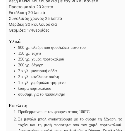
Λέξη κλειδί
Κουλουράκια με ταχίνι και κανέλα
λ
Προετοιμασία
20
λεπτά
λ
ε
Εκτέλεση
20
λεπτά
ε
π
λ
Συνολικός χρόνος
25
λεπτά
π
τ
ε
Μερίδες
30
κουλουράκια
τ
ά
π
Θερμίδες
174
θερμίδες
ά
τ
Υλικά
ά
900
γρ. αλεύρι που φουσκώνει μόνο του
150
γρ. ταχίνι
350
γρ. χυμός πορτοκαλιού
200
γρ. ζάχαρη
2
κ.γλ. μαγειρική σόδα
2
κ.γλ. κανέλα σε σκόνη
1
κ.γλ. γαρύφαλλο τριμμένο
ξύσμα πορτοκαλιού
σουσάμι για το πασπάλισμα
Εκτέλεση
Προθερμαίνουμε τον φούρνο στους 180°C.
Σε μεγάλο μπολ ανακατεύουμε με το σύρμα τη ζάχαρη, το
ταχίνι και τη μισή ποσότητα από τον χυμό πορτοκαλιού.
Ανακατεύουμε καλά μέχρι να διαλυθεί η ζάχαρη. Σε φλιτζάνι