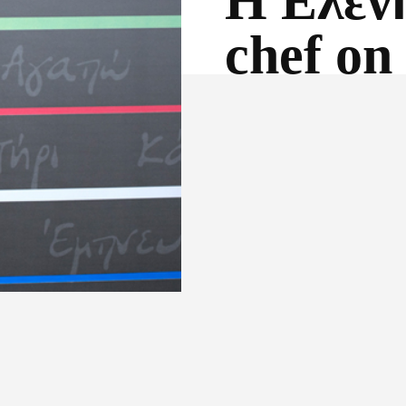
Η Ελέν
chef on 
Facebook
X