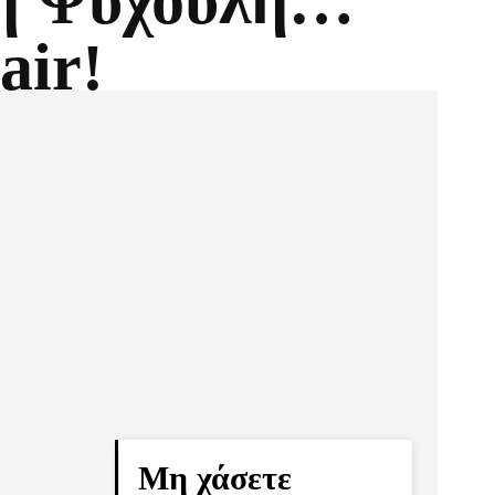
η Ψυχούλη…
air!
Pinterest
Τυπώνω
Μη χάσετε