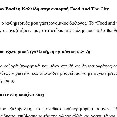
 τον Βασίλη Καλλίδη στην εκπομπή Food And The City.
 ο καθημερινός μου γαστρονομικός διάλογος. Το “Food and 
ς, οι αναζητήσεις μας στα στέκια της πόλης που πολύ θα θ
ου εξωτερικού (γαλλική, αμερικάνικη κ.λπ.);
ύν καθαρά θεωρητικά και μόνο επειδή ως δημοσιογράφος ο
ύτως « passé », και τίποτα δεν μπορεί πια να με συγκινήσει
 γεύσης.
είτε στη κουζίνα σας;
ον Σκλαβενίτη, το μοναδικό σούπερ-μάρκετ αμιγώς ε
ίδησης, επιβίωσης αυτής της χώρας αλλά και νοστιμιά και 