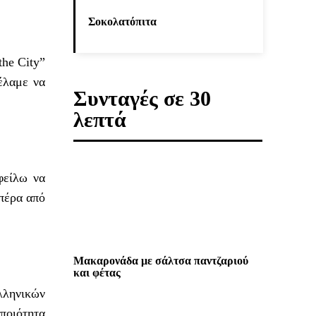
Σοκολατόπιτα
the City”
έλαμε να
Συνταγές σε 30
λεπτά
φείλω να
 πέρα από
Μακαρονάδα με σάλτσα παντζαριού
και φέτας
λληνικών
ποιότητα