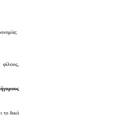
ρονομία;
 φίλους,
ρήγορους
ι το δικό