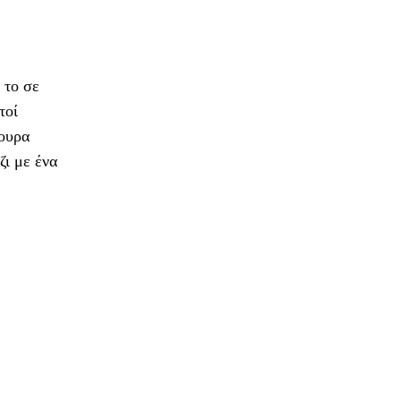
 το σε
τοί
γουρα
ζι με ένα