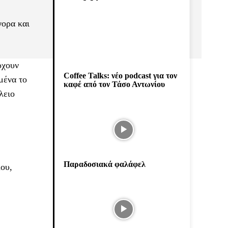
γορα και
ρχουν
Coffee Talks: νέο podcast για τον
μένα το
καφέ από τον Τάσο Αντωνίου
λειο
Παραδοσιακά φαλάφελ
λου,