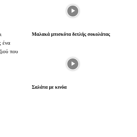
ι
Μαλακά μπισκότα διπλής σοκολάτας
ς ένα
ζιού που
Σαλάτα με κινόα