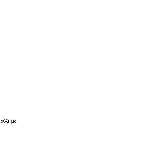
ρύζι με