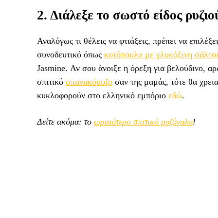
2. Διάλεξε το σωστό είδος ρυζιο
Αναλόγως τι θέλεις να φτιάξεις, πρέπει να επιλέξε
συνοδευτικό όπως
κοτόπουλο με γλυκόξινη σάλτσ
Jasmine. Αν σου άνοιξε η όρεξη για βελούδινο, α
σπιτικό
σπανακόρυζο
σαν της μαμάς, τότε θα χρεια
κυκλοφορούν στο ελληνικό εμπόριο
εδώ
.
Δείτε ακόμα: το
ωραιότερο σπιτικό ρυζόγαλο
!