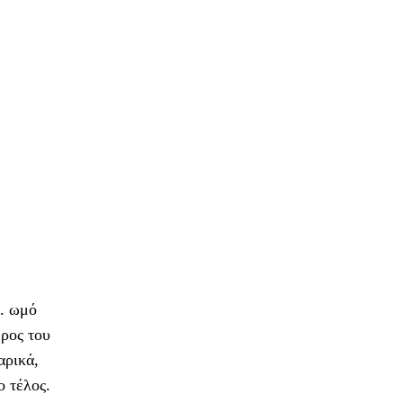
ρ. ωμό
έρος του
αρικά,
ο τέλος.