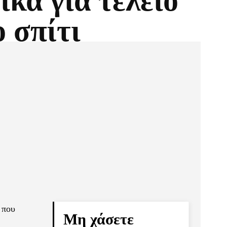
ικά για τέλειο
ο σπίτι
Pinterest
Τυπώνω
 που
Μη χάσετε