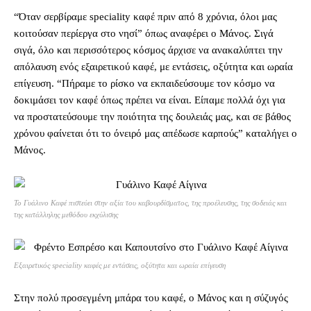
“Όταν σερβίραμε speciality καφέ πριν από 8 χρόνια, όλοι μας
κοιτούσαν περίεργα στο νησί” όπως αναφέρει ο Μάνος. Σιγά
σιγά, όλο και περισσότερος κόσμος άρχισε να ανακαλύπτει την
απόλαυση ενός εξαιρετικού καφέ, με εντάσεις, οξύτητα και ωραία
επίγευση. “Πήραμε το ρίσκο να εκπαιδεύσουμε τον κόσμο να
δοκιμάσει τον καφέ όπως πρέπει να είναι. Είπαμε πολλά όχι για
να προστατεύσουμε την ποιότητα της δουλειάς μας, και σε βάθος
χρόνου φαίνεται ότι το όνειρό μας απέδωσε καρπούς” καταλήγει ο
Μάνος.
Το Γυάλινο Καφέ πιστεύει στην αξία του καβουρδίσματος, της προέλευσης, της σοδειάς και
της κατάλληλης μεθόδου εκχύλισης
Εξαιρετικός speciality καφές με εντάσεις, οξύτητα και ωραία επίγευση
Στην πολύ προσεγμένη μπάρα του καφέ, ο Μάνος και η σύζυγός