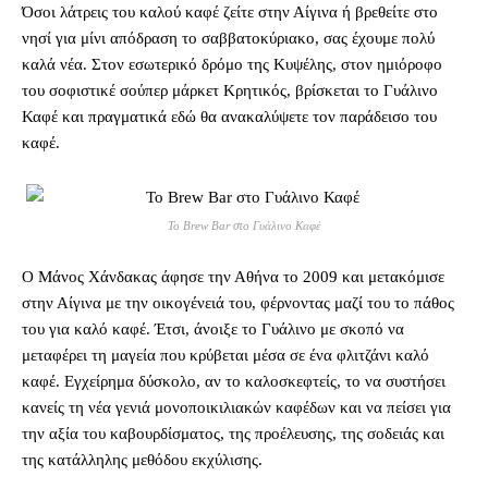
Όσοι λάτρεις του καλού καφέ ζείτε στην Αίγινα ή βρεθείτε στο
νησί για μίνι απόδραση το σαββατοκύριακο, σας έχουμε πολύ
καλά νέα. Στον εσωτερικό δρόμο της Κυψέλης, στον ημιόροφο
του σοφιστικέ σούπερ μάρκετ Κρητικός, βρίσκεται το Γυάλινο
Καφέ και πραγματικά εδώ θα ανακαλύψετε τον παράδεισο του
καφέ.
Το Brew Bar στο Γυάλινο Καφέ
Ο Μάνος Χάνδακας άφησε την Αθήνα το 2009 και μετακόμισε
στην Αίγινα με την οικογένειά του, φέρνοντας μαζί του το πάθος
του για καλό καφέ. Έτσι, άνοιξε το Γυάλινο με σκοπό να
μεταφέρει τη μαγεία που κρύβεται μέσα σε ένα φλιτζάνι καλό
καφέ. Εγχείρημα δύσκολο, αν το καλοσκεφτείς, το να συστήσει
κανείς τη νέα γενιά μονοποικιλιακών καφέδων και να πείσει για
την αξία του καβουρδίσματος, της προέλευσης, της σοδειάς και
της κατάλληλης μεθόδου εκχύλισης.