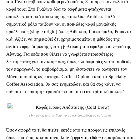
του Τόνια σερβίρουν καθημερινά από τις 8 το πρωί τον εκλεκτό
καφέ τους. Στο Γυάλινο όλα τα ροφήματα φτιάχνονται
αποκλειστικά από κόκκους της ποικιλίας Arabica. Πολύ
σημαντικό ρόλο παίζουν και οι ποικιλίες καφέ μοναδικής
προέλευσης (single origin) όπως Αιθιοπία, Γουατεμάλα, Ρουάντα
κ.ά. Αξίζει να σημειωθεί ότι χρησιμοποιείται η μέθοδος της
αντίστροφης όσμωσης για τη βελτίωση του υφάλμυρου νερού της
Αίγινας. Για εσάς που θέλετε να γνωρίζετε περισσότερες
λεπτομέρειες για τον καφέ σας, όπως πληροφορίες για τη σοδειά,
τον παραγωγό, το καβούρδισμα, μη διστάσετε να ρωτήσετε τον
Μάνο, ο οποίος ως κάτοχος Coffee Diploma από το Specialty
Coffee Association, θα σας ενημερώσει και θα σας κάνει να
παθιαστείτε ακόμη περισσότερο με το τί εστί τρίτο κύμα καφέ.
Μην φύγεις από το Γυάλινο αν δεν δοκιμάσεις το cold brew
Όσον αφορά το τί θα πιείτε, εκτός από τις προφανείς επιλογές
όπως εσπρέσο, καπουτσίνο, latte ή φρέντο, εδώ θα δοκιμάσετε και