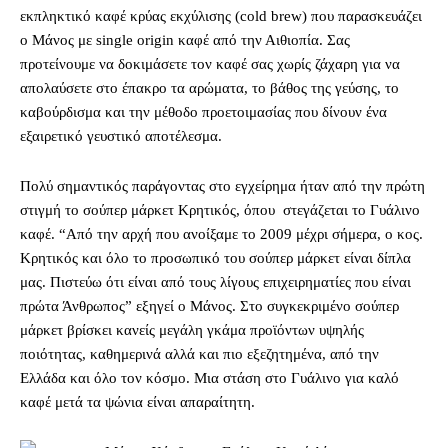
εκπληκτικό καφέ κρύας εκχύλισης (cold brew) που παρασκευάζει
ο Μάνος με single origin καφέ από την Αιθιοπία. Σας
προτείνουμε να δοκιμάσετε τον καφέ σας χωρίς ζάχαρη για να
απολαύσετε στο έπακρο τα αρώματα, το βάθος της γεύσης, το
καβούρδισμα και την μέθοδο προετοιμασίας που δίνουν ένα
εξαιρετικό γευστικό αποτέλεσμα.
Πολύ σημαντικός παράγοντας στο εγχείρημα ήταν από την πρώτη
στιγμή το σούπερ μάρκετ Κρητικός, όπου
στεγάζεται το Γυάλινο
καφέ. “Από την αρχή που ανοίξαμε το 2009 μέχρι σήμερα, ο κος.
Κρητικός και όλο το προσωπικό του σούπερ μάρκετ είναι δίπλα
μας. Πιστεύω ότι είναι από τους λίγους επιχειρηματίες που είναι
πρώτα Άνθρωπος” εξηγεί ο Μάνος. Στο συγκεκριμένο σούπερ
μάρκετ βρίσκει κανείς μεγάλη γκάμα προϊόντων υψηλής
ποιότητας, καθημερινά αλλά και πιο εξεζητημένα, από την
Ελλάδα και όλο τον κόσμο. Μια στάση στο Γυάλινο για καλό
καφέ μετά τα ψώνια είναι απαραίτητη.