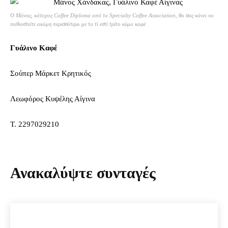
Ο Μάνος, κάτοχος Coffee Diploma από το Specialty Coffee Association, θα σας κάνει να
παθιαστείτε ακόμη περισσότερο με το τί εστί τρίτο κύμα καφέ
Γυάλινο Καφέ
Σούπερ Μάρκετ Κρητικός
Λεωφόρος Κυψέλης Αίγινα
Τ. 2297029210
Ανακαλύψτε συνταγές