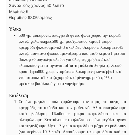
ε
π
λ
Συνολικός χρόνος
50
λεπτά
π
τ
ε
Μερίδες
6
τ
ά
π
Θερμίδες
630
θερμίδες
ά
τ
Υλικά
ά
500 γρ. μακαρόνια σπαγγέτι
6 φέτες ψωμί χωρίς την κόρα
¼
φλιτζ. γάλα πλήρες
500 γρ. μοσχαρίσιος κιμάς
1 μικρό
κρεμμύδι ψιλοκομμένο
2-3 σκελίδες σκόρδο ψιλοκομμένο
¼
φλιτζ. μαϊντανό ψιλοκομμένο
ξύσμα από μισό λεμόνι
1 μέτριο
βιολογικό αυγό
λίγο αλεύρι για όλες τις χρήσεις
2 κ.σ
ελαιόλαδο για το τηγάνισμα
Για τη σάλτσα:
½ φλιτζ. λευκό
κρασί
ξηρό
800 γραμ. ντομάτα ψιλοκομμένη κονσέρβα
1 κ.σ
ντοματοπολτό
1 κ.σ ζάχαρη
½ κ.σ ρίγανη
μερικά φύλλα
φρέσκου βασιλικού για το γαρνίρισμα
Εκτέλεση
Σε ένα μεγάλο μπολ ζυμώνουμε τον κιμά, το αυγό, το
κρεμμύδι, το σκόρδο και τον μαϊντανό. Αλατοπιπερώνουμε
κατά βούληση. Πλάθουμε μικρά κεφτεδάκια και τα
αλευρώνουμε. Ζεσταίνουμε το ηλιέλαιο σε ένα μεγάλο τηγάνι
και τηγανίζουμε λίγα – λίγα τα κεφτεδάκια μέχρι να ροδίσουν
(για περίπου 10 λεπτά). Αποσύρουμε τα κεφτεδάκια από το