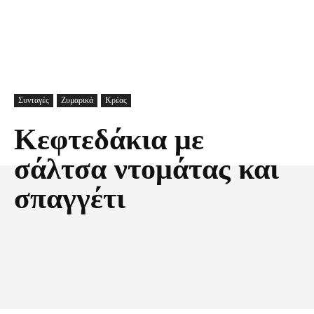
Συνταγές
Ζυμαρικά
Κρέας
Κεφτεδάκια με
σάλτσα ντομάτας και
σπαγγέτι
Facebook
X
Pinterest
Τυπώνω