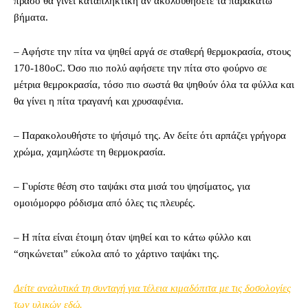
πράσο θα γίνει καταπληκτική αν ακολουθήσετε τα παρακάτω
βήματα.
– Αφήστε την πίτα να ψηθεί αργά σε σταθερή θερμοκρασία, στους
170-180οC. Όσο πιο πολύ αφήσετε την πίτα στο φούρνο σε
μέτρια θεμροκρασία, τόσο πιο σωστά θα ψηθούν όλα τα φύλλα και
θα γίνει η πίτα τραγανή και χρυσαφένια.
– Παρακολουθήστε το ψήσιμό της. Αν δείτε ότι αρπάζει γρήγορα
χρώμα, χαμηλώστε τη θερμοκρασία.
– Γυρίστε θέση στο ταψάκι στα μισά του ψησίματος, για
ομοιόμορφο ρόδισμα από όλες τις πλευρές.
– Η πίτα είναι έτοιμη όταν ψηθεί και το κάτω φύλλο και
“σηκώνεται” εύκολα από το χάρτινο ταψάκι της.
Δείτε αναλυτικά τη συνταγή για τέλεια κιμαδόπιτα με τις δοσολογίες
των υλικών εδώ.