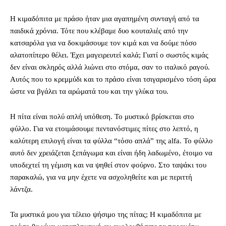
Η κιμαδόπιτα με πράσο ήταν μια αγαπημένη συνταγή από τα
παιδικά χρόνια. Τότε που κλέβαμε
δυο κουταλιές από την
κατσαρόλα για να δοκιμάσουμε τον κιμά και να δούμε πόσο
αλατοπίπερο θέλει. Έχει μαγειρευτεί καλά; Γιατί ο σωστός κιμάς
δεν είναι σκληρός αλλά λιώνει στο στόμα, σαν το ιταλικό ραγού.
Αυτός που το κρεμμύδι και το πράσο είναι τσιγαρισμένο τόση ώρα
ώστε να βγάλει τα αρώματά του και την γλύκα του.
Η
π
ίτα
είναι
π
ολύ
α
π
λή
υ
π
όθεση
.
Το μυστικό βρίσκεται στο
φύλλο. Για να ετοιμάσουμε πεντανόστιμες πίτες στο λεπτό, η
καλύτερη επιλογή είναι τα φύλλα “τόσο απλά” της alfa. Το φύλλο
αυτό δεν χρειάζεται ξεπάγωμα και είναι ήδη λαδωμένο, έτοιμο να
υποδεχτεί τη γέμιση και να ψηθεί στον φούρνο. Στο ταψάκι του
παρακαλώ, για να μην έχετε να ασχοληθείτε και με περιττή
λάντζα.
Τα μυστικά μου για τέλειο ψήσιμο της πίτας; Η κιμαδόπιτα με