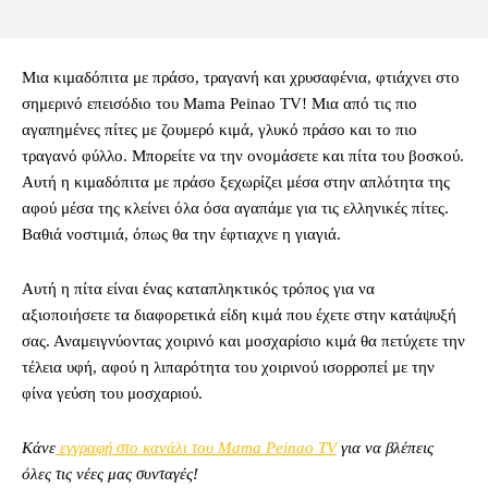
Μια
κιμαδό
π
ιτα
με πράσο, τραγανή και χρυσαφένια, φτιάχνει στο
σημερινό επεισόδιο του Mama Peinao TV
!
Μια από τις πιο
αγαπημένες πίτες
με
ζουμερό κιμά, γλυκό πράσο και το πιο
τραγανό φύλλο
.
Μπορείτε να την ονομάσετε και
π
ίτα
του
βοσκού
.
Αυτή
η
κιμαδόπιτα με πράσο ξεχωρίζει
μέσα
στην
α
π
λότητα
της
αφού
μέσα της κλείνει
όλα
όσα αγαπάμε
για τις
ελληνικές
π
ίτες
.
Βαθιά
νοστιμιά
,
όπως θα την έφτιαχνε η γιαγιά
.
Αυτή η πίτα είναι ένας καταπληκτικός τρόπος για να
αξιοποιήσετε τα διαφορετικά είδη κιμά που έχετε στην κατάψυξή
σας. Αναμειγνύοντας χοιρινό και μοσχαρίσιο κιμά θα πετύχετε την
τέλεια υφή, αφού η λιπαρότητα του χοιρινού ισορροπεί με την
φίνα γεύση του μοσχαριού.
Κάνε
εγγραφή στο κανάλι του Mama Peinao TV
για να βλέπεις
όλες τις νέες μας συνταγές!