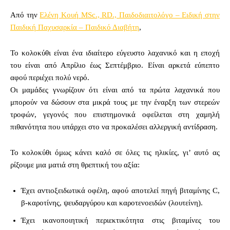
Από την
Ελένη Κουή MSc., RD., Παιδοδιαιτολόγο – Ειδική στην
Παιδική Παχυσαρκία – Παιδικό Διαβήτη
,
Το κολοκύθι είναι ένα ιδιαίτερο εύγευστο λαχανικό και η εποχή
του είναι από Απρίλιο έως Σεπτέμβριο. Είναι αρκετά εύπεπτο
αφού περιέχει πολύ νερό.
Οι μαμάδες γνωρίζουν ότι είναι από τα πρώτα λαχανικά που
μπορούν να δώσουν στα μικρά τους με την έναρξη των στερεών
τροφών, γεγονός που επιστημονικά οφείλεται στη χαμηλή
πιθανότητα που υπάρχει στο να προκαλέσει αλλεργική αντίδραση.
Το κολοκύθι όμως κάνει καλό σε όλες τις ηλικίες, γι’ αυτό ας
ρίξουμε μια ματιά στη θρεπτική του αξία:
Έχει αντιοξειδωτικά οφέλη, αφού αποτελεί πηγή βιταμίνης C,
β-καροτίνης, ψευδαργύρου και καροτενοειδών (λουτείνη).
Έχει ικανοποιητική περιεκτικότητα στις βιταμίνες του