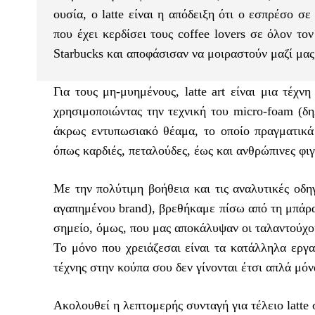
ουσία, ο latte είναι η απόδειξη ότι ο εσπρέσο σ
που έχει κερδίσει τους coffee lovers σε όλον το
Starbucks και αποφάσισαν να μοιραστούν μαζί μας 
Για τους μη-μυημένους, latte art είναι μια τέχν
χρησιμοποιώντας την τεχνική του micro-foam (δη
άκρως εντυπωσιακό θέαμα, το οποίο πραγματικά 
όπως καρδιές, πεταλούδες, έως και ανθρώπινες φι
Με την πολύτιμη βοήθεια και τις αναλυτικές οδηγ
αγαπημένου brand), βρεθήκαμε πίσω από τη μπάρα 
σημείο, όμως, που μας αποκάλυψαν οι ταλαντούχοι C
Το μόνο που χρειάζεσαι είναι τα κατάλληλα εργα
τέχνης στην κούπα σου δεν γίνονται έτσι απλά μόν
Ακολουθεί η λεπτομερής συνταγή για τέλειο latte σ