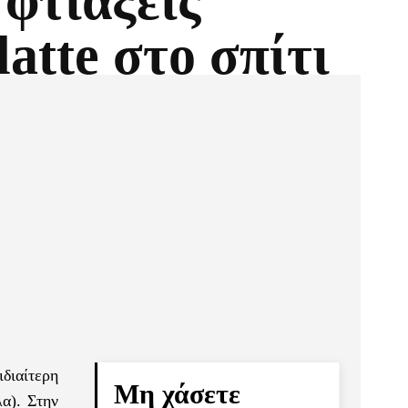
φτιάξεις
latte στο σπίτι
Pinterest
Τυπώνω
διαίτερη
Μη χάσετε
λα). Στην