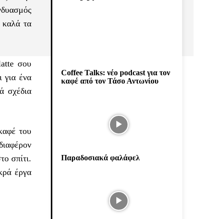
υνδυασμός
ύ καλά τα
latte σου
Coffee Talks: νέο podcast για τον
 για ένα
καφέ από τον Τάσο Αντωνίου
ά σχέδια
 καφέ του
νδιαφέρον
το σπίτι.
Παραδοσιακά φαλάφελ
κρά έργα