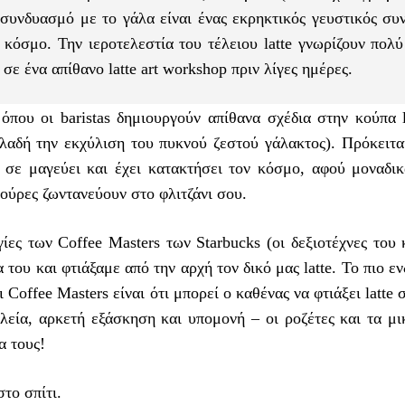
ε συνδυασμό με το γάλα είναι ένας εκρηκτικός γευστικός σ
ν κόσμο. Την ιεροτελεστία του τέλειου latte γνωρίζουν πολ
σε ένα απίθανο latte art workshop πριν λίγες ημέρες.
η όπου οι baristas δημιουργούν απίθανα σχέδια στην κούπα 
λαδή την εκχύλιση του πυκνού ζεστού γάλακτος). Πρόκειται
σε μαγεύει και έχει κατακτήσει τον κόσμο, αφού μοναδικ
γούρες ζωντανεύουν στο φλιτζάνι σου.
ίες των Coffee Masters των Starbucks (οι δεξιοτέχνες του
του και φτιάξαμε από την αρχή τον δικό μας latte. Το πιο ε
offee Masters είναι ότι μπορεί ο καθένας να φτιάξει latte σ
λεία, αρκετή εξάσκηση και υπομονή – οι ροζέτες και τα μι
α τους!
το σπίτι.