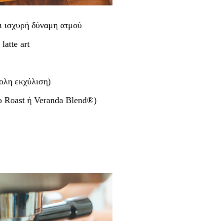
ι ισχυρή δύναμη ατμού
latte art
ολη εκχύλιση)
o Roast ή Veranda Blend®)