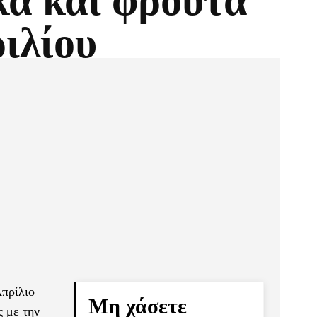
κά και φρούτα
ιλίου
Pinterest
Τυπώνω
Απρίλιο
Μη χάσετε
ς με την