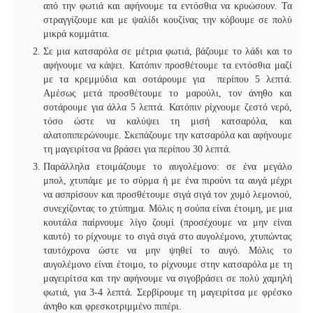
από την φωτιά και αφήνουμε τα εντόσθια να κρυώσουν. Τα
στραγγίζουμε και με ψαλίδι κουζίνας την κόβουμε σε πολύ
μικρά κομμάτια.
Σε μια κατσαρόλα σε μέτρια φωτιά, βάζουμε το λάδι και το
αφήνουμε να κάψει. Κατόπιν προσθέτουμε τα εντόσθια μαζί
με τα κρεμμύδια και σοτάρουμε για περίπου 5 λεπτά.
Αμέσως μετά προσθέτουμε το μαρούλι, τον άνηθο και
σοτάρουμε για άλλα 5 λεπτά. Κατόπιν ρίχνουμε ζεστό νερό,
τόσο ώστε να καλύψει τη μισή κατσαρόλα, και
αλατοπιπερώνουμε. Σκεπάζουμε την κατσαρόλα και αφήνουμε
τη μαγειρίτσα να βράσει για περίπου 30 λεπτά.
Παράλληλα ετοιμάζουμε το αυγολέμονο: σε ένα μεγάλο
μπολ, χτυπάμε με το σύρμα ή με ένα πιρούνι τα αυγά μέχρι
να ασπρίσουν και προσθέτουμε σιγά σιγά τον χυμό λεμονιού,
συνεχίζοντας το χτύπημα. Μόλις η σούπα είναι έτοιμη, με μια
κουτάλα παίρνουμε λίγο ζουμί (προσέχουμε να μην είναι
καυτό) το ρίχνουμε το σιγά σιγά στο αυγολέμονο, χτυπώντας
ταυτόχρονα ώστε να μην ψηθεί το αυγό. Μόλις το
αυγολέμονο είναι έτοιμο, το ρίχνουμε στην κατσαρόλα με τη
μαγειρίτσα και την αφήνουμε να σιγοβράσει σε πολύ χαμηλή
φωτιά, για 3-4 λεπτά. Σερβίρουμε τη μαγειρίτσα με φρέσκο
άνηθο και φρεσκοτριμμένο πιπέρι.