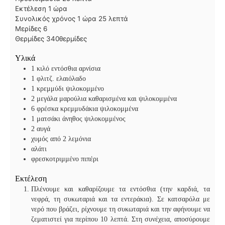
ώ
ε
Εκτέλεση
1
ώρα
ρ
π
ώ
λ
Συνολικός χρόνος
1
ώρα
25
λεπτά
α
τ
ρ
ε
Μερίδες
6
ά
α
π
Θερμίδες
340
θερμίδες
τ
Υλικά
ά
1
κιλό εντόσθια αρνίσια
1
φλιτζ. ελαιόλαδο
1
κρεμμύδι ψιλοκομμένο
2
μεγάλα μαρούλια καθαρισμένα και ψιλοκομμένα
6
φρέσκα κρεμμυδάκια ψιλοκομμένα
1
ματσάκι άνηθος ψιλοκομμένος
2
αυγά
χυμός από 2 λεμόνια
αλάτι
φρεσκοτριμμένο πιπέρι
Εκτέλεση
Πλένουμε και καθαρίζουμε τα εντόσθια (την καρδιά, τα
νεφρά, τη συκωταριά και τα εντεράκια). Σε κατσαρόλα με
νερό που βράζει, ρίχνουμε τη συκωταριά και την αφήνουμε να
ζεματιστεί για περίπου 10 λεπτά. Στη συνέχεια, αποσύρουμε