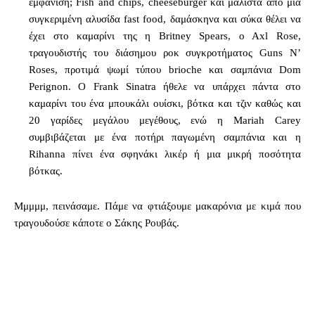
εμφάνιση; Fish and chips, cheeseburger και μάλιστα από μια
συγκεριμένη αλυσίδα fast food, δαμάσκηνα και σύκα θέλει να
έχει στο καμαρίνι της η Britney Spears, o Axl Rose,
τραγουδιστής του διάσημου ροκ συγκροτήματος Guns N’
Roses, προτιμά ψωμί τύπου brioche και σαμπάνια Dom
Perignon. Ο Frank Sinatra ήθελε να υπάρχει πάντα στο
καμαρίνι του ένα μπουκάλι ουίσκι, βότκα και τζιν καθώς και
20 γαρίδες μεγάλου μεγέθους, ενώ η Mariah Carey
συμβιβάζεται με ένα ποτήρι παγωμένη σαμπάνια και η
Rihanna πίνει ένα σφηνάκι λικέρ ή μια μικρή ποσότητα
βότκας.
Μμμμμ, πεινάσαμε. Πάμε να φτιάξουμε μακαρόνια με κιμά που
τραγουδούσε κάποτε ο Σάκης Ρουβάς.