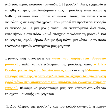
υπό τους ήχους κάποιου τραγουδιού. Η μουσική, λένε, εξημερώνει
τα ήθη κι εμείς αναλογιζόμαστε πως η μουσική είναι εκείνη η
διεθνής γλώσσα που μπορεί να ενώσει λαούς, να φέρει κοντά
ανθρώπους σε ελάχιστο χρόνο, που μπορεί να προσφέρει ευφορία
κι αισιοδοξία με μια μόλις νότα. Και σκεπτόμενοι όλα αυτά,
καταλήγουμε στα πόσα κοινά στοιχεία συνδέουν τη μουσική και
το φαγητό, αφού βέβαια έχουμε ήδη κάνει μια λίστα με το πόσα
τραγούδια υμνούν αγαπημένα μας φαγητά!
Έχοντας ήδη αναφερθεί σε
αυγά που παράγονται συνοδεία
μουσικής
αλλά και σε ινδάλματα της μουσικής όπως
ο Elvis
Presley με το λαχταριστό σάντουιτς του
και στη
Rihanna που
τα φορέματά της φέρουν σχέδια που τα είχαμει δει για πρώτη
φορά πάνω στη συσκευασία του μπουκαλιού γνωστής εταρείας
τσαγιού
, θέλουμε να μοιραστούμε μαζί σας κάποια στοιχεία για
τη σχέση μουσικής και φαγητού.
Δυο λάτρεις της μουσικής και του καλού φαγητού, η Kasey