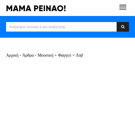
Αναζητήστε συνταγή ή όρο αναζήτησης
Αρχική
Άρθρα
Μουσική + Φαγητό = Λοβ