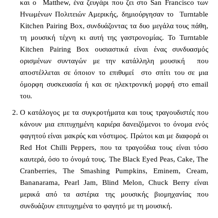
και ο Matthew, ένα ζευγάρι που ζει στο San Francisco των
Ηνωμένων Πολιτειών Αμερικής, δημιούργησαν το Turntable
Kitchen Pairing Box, συνδυάζοντας τα δυο μεγάλα τους πάθη,
τη μουσική τέχνη κι αυτή της γαστρονομίας. Το Turntable
Kitchen Pairing Box ουσιαστικά είναι ένας συνδυασμός
ορισμένων συνταγών με την κατάλληλη μουσική που
αποστέλλεται σε όποιον το επιθυμεί στο σπίτι του σε μια
όμορφη συσκευασία ή και σε ηλεκτρονική μορφή στο email
του.
Ο κατάλογος με τα συγκροτήματα και τους τραγουδιστές που
κάνουν μια επιτυχημένη καριέρα δανειζόμενοι το όνομα ενός
φαγητού είναι μακρύς και νόστιμος. Πρώτοι και με διαφορά οι
Red Hot Chilli Peppers, που τα τραγούδια τους είναι τόσο
καυτερά, όσο το όνομά τους. The Black Eyed Peas, Cake, The
Cranberries, The Smashing Pumpkins, Eminem, Cream,
Bananarama, Pearl Jam, Blind Melon, Chuck Berry είναι
μερικά από τα αστέρια της μουσικής βιομηχανίας που
συνδυάζουν επιτυχημένα το φαγητό με τη μουσική.