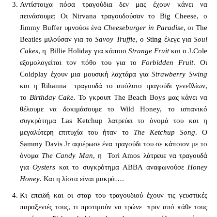
Αντίστοιχα πόσα τραγούδια δεν μας έχουν κάνει να
πεινάσουμε; Οι Nirvana τραγουδούσαν το Big Cheese, ο
Jimmy Buffer υμνούσε ένα
Cheeseburger in Paradise
, οι The
Beatles μιλούσαν για το
Savoy Truffle
, ο Sting έλεγε για
Soul
Cakes
, η Billie Holiday για κάποιο
Strange Fruit
και ο J.Cole
εξομολογείται τον πόθο του για το
Forbidden Fruit
. Οι
Coldplay έχουν μια μουσική λαχτάρα για
Strawberry Swing
και η Rihanna τραγουδά το απόλυτο τραγούδι γενεθλίων,
το
Birthday Cake
. Το γκρουπ The Beach Boys μας κάνει να
θέλουμε να δοκιμάσουμε το Wild Honey, το ισπανικό
συγκρότημα Las Ketchup λατρεύει το όνομά του και η
μεγαλύτερη επιτυχία του ήταν το
The Ketchup Song
. Ο
Sammy Davis Jr αφιέρωσε ένα τραγούδι του σε κάποιον με το
όνομα
The Candy Man
, η Tori Amos λάτρευε να τραγουδά
για
Oysters
και το συγκρότημα ABBA αναφωνούσε
Honey
Honey
. Και η λίστα είναι μακρά….
Κι επειδή και οι σταρ του τραγουδιού έχουν τις γευστικές
παραξενιές τους, τι προτιμούν να τρώνε πριν από κάθε τους