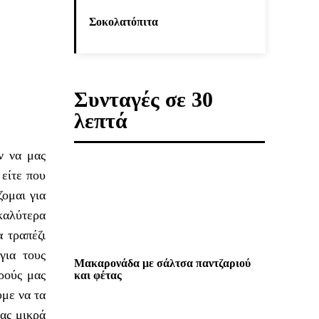
Σοκολατόπιτα
Συνταγές σε 30
λεπτά
υν να μας
είτε που
ομαι για
 καλύτερα
 τραπέζι
για τους
Μακαρονάδα με σάλτσα παντζαριού
κρούς μας
και φέτας
ύμε να τα
ας μικρά