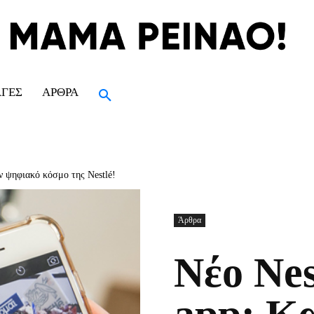
ΑΓΈΣ
ΆΡΘΡΑ
 ψηφιακό κόσμο της Nestlé!
Άρθρα
Νέο Ne