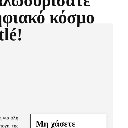
αλωσορίσατε
ηφιακό κόσμο
tlé!
Pinterest
Τυπώνω
ή για όλη
Μη χάσετε
ποχή της