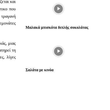
εται και
τικο που
, τραγανή
λεμονάτες
Μαλακά μπισκότα διπλής σοκολάτας
ιάς, μιας
ατηρεί τη
ς, λίγες
Σαλάτα με κινόα