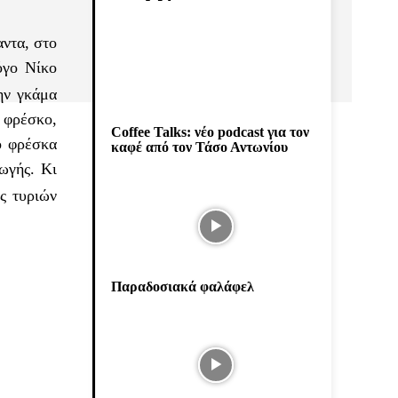
αντα, στο
όγο Νίκο
ην γκάμα
 φρέσκο,
Coffee Talks: νέο podcast για τον
ό φρέσκα
καφέ από τον Τάσο Αντωνίου
ωγής. Κι
ς τυριών
Παραδοσιακά φαλάφελ