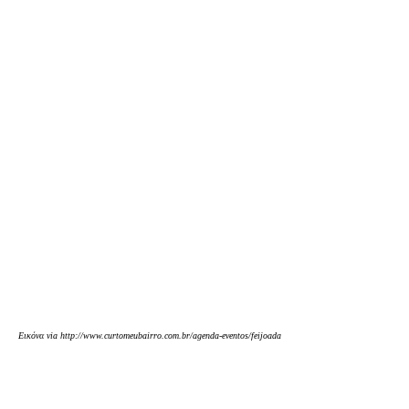
Εικόνα via http://www.curtomeubairro.com.br/agenda-eventos/feijoada