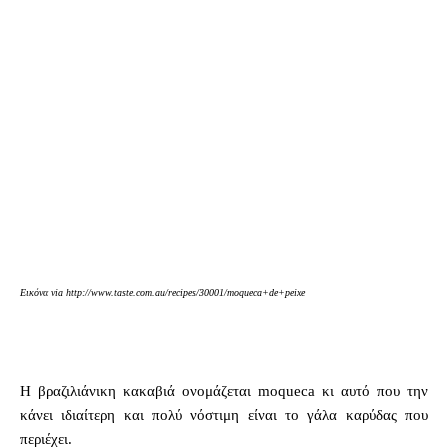
Εικόνα via http://www.taste.com.au/recipes/30001/moqueca+de+peixe
Η βραζιλιάνικη κακαβιά ονομάζεται moqueca κι αυτό που την
κάνει ιδιαίτερη και πολύ νόστιμη είναι το γάλα καρύδας που
περιέχει.