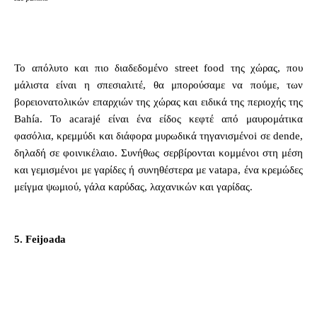
Το απόλυτο και πιο διαδεδομένο street food της χώρας, που
μάλιστα είναι η σπεσιαλιτέ, θα μπορούσαμε να πούμε, των
βορειονατολικών επαρχιών της χώρας και ειδικά της περιοχής της
Bahía. To acarajé είναι ένα είδος κεφτέ από μαυρομάτικα
φασόλια, κρεμμύδι και διάφορα μυρωδικά τηγανισμένoi σε dende,
δηλαδή σε φοινικέλαιο. Συνήθως σερβίρονται κομμένοι στη μέση
και γεμισμένοι με γαρίδες ή συνηθέστερα με vatapa, ένα κρεμώδες
μείγμα ψωμιού, γάλα καρύδας, λαχανικών και γαρίδας.
5. Feijoada