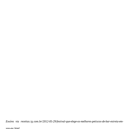
Εικόνα via receitas.ig.com.br/2012-05-29/festival-que-elege-os-melhores-petiscos-de-bar-estreia-em-
sao-pa.html