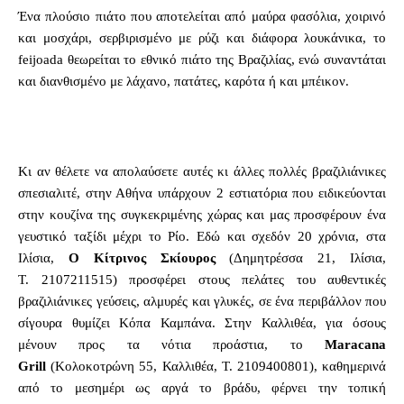
Ένα πλούσιο πιάτο που αποτελείται από μαύρα φασόλια, χοιρινό
και μοσχάρι, σερβιρισμένο με ρύζι και διάφορα λουκάνικα, το
feijoada θεωρείται το εθνικό πιάτο της Βραζιλίας, ενώ συναντάται
και διανθισμένο με λάχανο, πατάτες, καρότα ή και μπέικον.
Κι αν θέλετε να απολαύσετε αυτές κι άλλες πολλές βραζιλιάνικες
σπεσιαλιτέ, στην Αθήνα υπάρχουν 2 εστιατόρια που ειδικεύονται
στην κουζίνα της συγκεκριμένης χώρας και μας προσφέρουν ένα
γευστικό ταξίδι μέχρι το Ρίο. Εδώ και σχεδόν 20 χρόνια, στα
Ιλίσια,
Ο Κίτρινος Σκίουρος
(Δημητρέσσα 21, Ιλίσια,
Τ. 2107211515) προσφέρει στους πελάτες του αυθεντικές
βραζιλιάνικες γεύσεις, αλμυρές και γλυκές, σε ένα περιβάλλον που
σίγουρα θυμίζει Κόπα Καμπάνα. Στην Καλλιθέα, για όσους
μένουν προς τα νότια προάστια, το
Maracana
Grill
(Κολοκοτρώνη 55, Καλλιθέα, Τ. 2109400801), καθημερινά
από το μεσημέρι ως αργά το βράδυ, φέρνει την τοπική