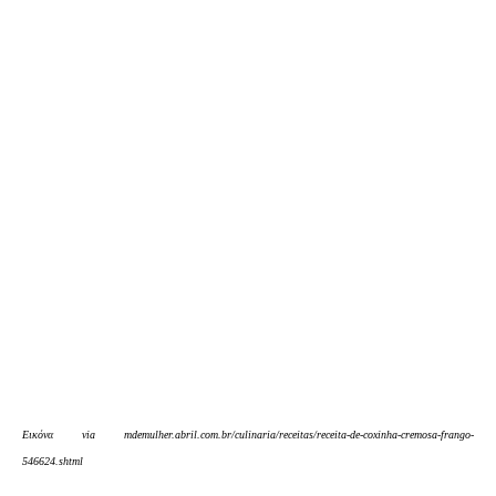
Eικόνα via mdemulher.abril.com.br/culinaria/receitas/receita-de-coxinha-cremosa-frango-
546624.shtml