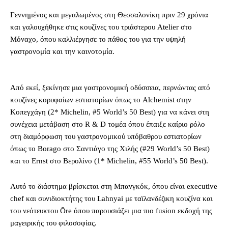
Γεννημένος και μεγαλωμένος στη Θεσσαλονίκη πριν 29 χρόνια
και γαλουχήθηκε στις κουζίνες του τριάστερου Atelier στο
Μόναχο, όπου καλλιέργησε το πάθος του για την υψηλή
γαστρονομία και την καινοτομία.
Από εκεί, ξεκίνησε μια γαστρονομική οδύσσεια, περνώντας από
κουζίνες κορυφαίων εστιατορίων όπως το Alchemist στην
Κοπεγχάγη (2* Michelin, #5 World’s 50 Best) για να κάνει στη
συνέχεια μετάβαση στο R & D τομέα όπου έπαιξε καίριο ρόλο
στη διαμόρφωση του γαστρονομικού υπόβαθρου εστιατορίων
όπως το Borago στο Σαντιάγο της Χιλής (#29 World’s 50 Best)
και το Ernst στο Βερολίνο (1* Michelin, #55 World’s 50 Best).
Αυτό το διάστημα βρίσκεται στη Μπανγκόκ, όπου είναι executive
chef και συνιδιοκτήτης του Lahnyai με ταϊλανδέζικη κουζίνα και
του νεότευκτου Ōre όπου παρουσιάζει μια πιο fusion εκδοχή της
μαγειρικής του φιλοσοφίας.