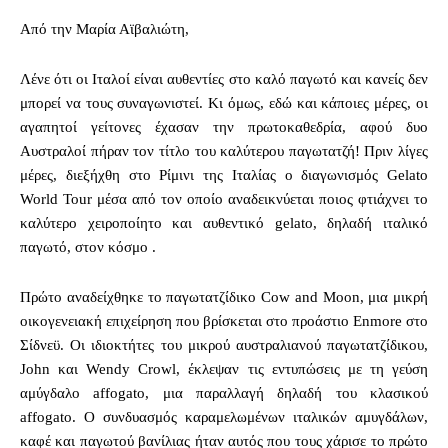
Από την Μαρία Αϊβαλιώτη,
Λένε ότι οι Ιταλοί είναι αυθεντίες στο καλό παγωτό και κανείς δεν
μπορεί να τους συναγωνιστεί. Κι όμως, εδώ και κάποιες μέρες, οι
αγαπητοί γείτονες έχασαν την πρωτοκαθεδρία, αφού δυο
Αυστραλοί πήραν τον τίτλο του καλύτερου παγωτατζή! Πριν λίγες
μέρες, διεξήχθη στο Ρίμινι της Ιταλίας ο διαγωνισμός Gelato
World Tour μέσα από τον οποίο αναδεικνύεται ποιος φτιάχνει το
καλύτερο χειροποίητο και αυθεντικό gelato, δηλαδή ιταλικό
παγωτό, στον κόσμο .
Πρώτο αναδείχθηκε το παγωτατζίδικο Cow and Moon, μια μικρή
οικογενειακή επιχείρηση που βρίσκεται στο προάστιο Enmore στο
Σίδνεϋ. Οι ιδιοκτήτες του μικρού αυστραλιανού παγωτατζίδικου,
John και Wendy Crowl, έκλεψαν τις εντυπώσεις με τη γεύση
αμύγδαλο affogato, μια παραλλαγή δηλαδή του κλασικού
affogato. Ο συνδυασμός καραμελωμένων ιταλικών αμυγδάλων,
καφέ και παγωτού βανίλιας ήταν αυτός που τους χάρισε το πρώτο