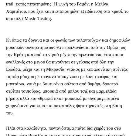
trail, εκτός πεπατημένης! Η ψυχή του Ραμόν, η Μελίνα
Χαριτάτου, που έχει και πιστοποιημένη εξειδίκευση στο κρασί, το
αποκαλεί Music Tasting.
Κι όπως τα όργανα και οι φωνές των ταλαντούχων και δημοφιλών
μουσικών συγκροτημάτων θα περιπλανώνται από την Θράκη ως
την Κρήτη και από τα νησιά μέχρι την πρωτεύουσα, έτσι και οι
εναλλαγές στο μενού θα κινούνται σε γεύσεις από όλη την
Ελλάδα, μέχρι και τη Μικρασία: ντάκος με κεφαλονίτικη πρέντζα,
ταρτάρ μόσχου με τραγανά τσιπς, νιόκι με λάδι τρούφας και
μανιτάρια, νουά με βουτυρένια σάλτσα από θυμάρι, δροσερό
σεβίτσε τσιπούρας, μπουκιά από μπλου τσιζ και μαρμελάδα
μήλου, αλλά και «θρακιώτικο» μουσακά με σιγομαγειρεμένο
χοιρινό αντί για κιμά και πατατούλες ψητοτηγανιτές στη βάση
του.
Πλάι στα καλαίσθητα, πεντανόστιμα πιάτα δια χειρός του σεφ
Παναγιώτη Βασιλάτου στέκονται αστραφτερά, ελληνικά κρασιά