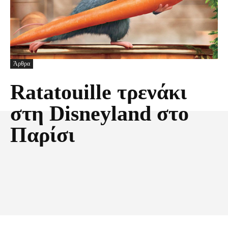
Άρθρα
Ratatouille τρενάκι
στη Disneyland στο
Παρίσι
Facebook
X
Pinterest
Τυπώνω