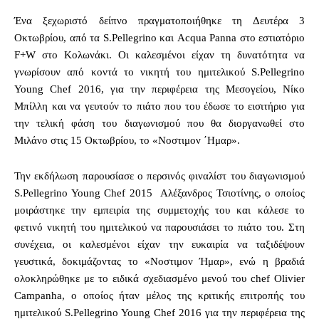
Ένα ξεχωριστό δείπνο πραγματοποιήθηκε τη Δευτέρα 3
Οκτωβρίου, από τα S.Pellegrino και Acqua Panna στο εστιατόριο
F+W στο Κολωνάκι. Οι καλεσμένοι είχαν τη δυνατότητα να
γνωρίσουν από κοντά το νικητή του ημιτελικού S.Pellegrino
Young Chef 2016, για την περιφέρεια της Μεσογείου, Νίκο
Μπίλλη και να γευτούν το πιάτο που του έδωσε το εισιτήριο για
την τελική φάση του διαγωνισμού που θα διοργανωθεί στο
Μιλάνο στις 15 Οκτωβρίου, το «Νοστιμον ΄Ημαρ».
Την εκδήλωση παρουσίασε ο περσινός φιναλίστ του διαγωνισμού
S.Pellegrino Young Chef 2015 Αλέξανδρος Τσιοτίνης, ο οποίος
μοιράστηκε την εμπειρία της συμμετοχής του και κάλεσε το
φετινό νικητή του ημιτελικού να παρουσιάσει το πιάτο του. Στη
συνέχεια, οι καλεσμένοι είχαν την ευκαιρία να ταξιδέψουν
γευστικά, δοκιμάζοντας το «Νοστιμον Ήμαρ», ενώ η βραδιά
ολοκληρώθηκε με το ειδικά σχεδιασμένο μενού του chef Olivier
Campanha, o οποίος ήταν μέλος της κριτικής επιτροπής του
ημιτελικού S.Pellegrino Young Chef 2016 για την περιφέρεια της