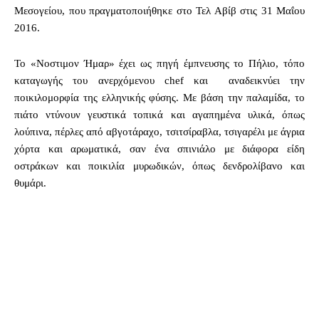
Μεσογείου, που πραγματοποιήθηκε στο Τελ Αβίβ στις 31 Μαΐου
2016.
Το «Νοστιμον Ήμαρ» έχει ως πηγή έμπνευσης το Πήλιο, τόπο
καταγωγής του ανερχόμενου chef και αναδεικνύει την
ποικιλομορφία της ελληνικής φύσης. Με βάση την παλαμίδα, το
πιάτο ντύνουν γευστικά τοπικά και αγαπημένα υλικά, όπως
λούπινα, πέρλες από αβγοτάραχο, τσιτσίραβλα, τσιγαρέλι με άγρια
χόρτα και αρωματικά, σαν ένα σπινιάλο με διάφορα είδη
οστράκων και ποικιλία μυρωδικών, όπως δενδρολίβανο και
θυμάρι.