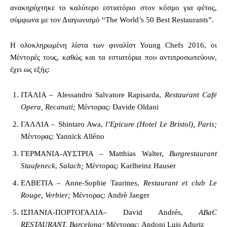
ανακηρύχτηκε το καλύτερο εστιατόριο στον κόσμο για φέτος,
σύμφωνα με τον Διαγωνισμό “The World’s 50 Best Restaurants”.
Η ολοκληρωμένη λίστα των φιναλίστ Young Chefs 2016, οι
Μέντορές τους, καθώς και τα εστιατόρια που αντιπροσωπεύουν,
έχει ως εξής:
ΙΤΑΛΙΑ – Alessandro Salvatore Rapisarda,
Restaurant Café
Opera, Recanati;
Μέντορας: Davide Oldani
ΓΑΛΛΙΑ – Shintaro Awa,
l’Epicure (Hotel Le Bristol),
Paris;
Μέντορας: Yannick Alléno
ΓΕΡΜΑΝΙΑ-ΑΥΣΤΡΙΑ – Matthias Walter,
Burgrestaurant
Staufeneck
,
Salach;
Μέντορας: Karlheinz Hauser
ΕΛΒΕΤΙΑ – Anne-Sophie Taurines,
Restaurant et club Le
Rouge, Verbier;
Μέντορας: Andrè Jaeger
ΙΣΠΑΝΙΑ-ΠΟΡΤΟΓΑΛΙΑ– David Andrés,
ABaC
RESTAURANT, Barcelona;
Μέντορας: Andoni Luis Aduriz