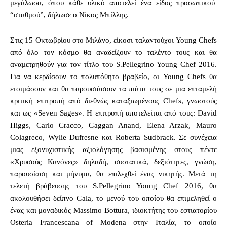
μεγάλωσα, όπου κάθε υλικό αποτελεί ένα είδος προσωπικού
“σταθμού”, δήλωσε ο Νίκος Μπίλλης.
Στις 15 Οκτωβρίου στο Μιλάνο, είκοσι ταλαντούχοι Young Chefs
από όλο τον κόσμο θα αναδείξουν το ταλέντο τους και θα
αναμετρηθούν για τον τίτλο του S.Pellegrino Young Chef 2016.
Για να κερδίσουν το πολυπόθητο βραβείο, οι Young Chefs θα
ετοιμάσουν και θα παρουσιάσουν τα πιάτα τους σε μια επταμελή
κριτική επιτροπή από διεθνώς καταξιωμένους Chefs, γνωστούς
και ως «Seven Sages». Η επιτροπή αποτελείται από τους: David
Higgs, Carlo Cracco, Gaggan Anand, Elena Arzak, Mauro
Colagreco, Wylie Dufresne και Roberta Sudbrack. Σε συνέχεια
μιας εξονυχιστικής αξιολόγησης βασισμένης στους πέντε
«Χρυσούς Κανόνες» δηλαδή, συστατικά, δεξιότητες, γνώση,
παρουσίαση και μήνυμα, θα επιλεχθεί ένας νικητής. Μετά τη
τελετή βράβευσης του S.Pellegrino Young Chef 2016, θα
ακολουθήσει δείπνο Gala, το μενού του οποίου θα επιμεληθεί ο
ένας και μοναδικός Massimo Bottura, ιδιοκτήτης του εστιατορίου
Osteria Francescana of Modena στην Ιταλία, το οποίο