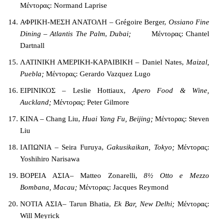
Μέντορας: Normand Laprise
ΑΦΡΙΚΗ-ΜΕΣΗ ΑΝΑΤΟΛΗ – Grégoire Berger,
Ossiano Fine
Dining – Atlantis The Palm
,
Dubai;
Μέντορας: Chantel
Dartnall
ΛΑΤΙΝΙΚΗ ΑΜΕΡΙΚΗ-ΚΑΡΑΙΒΙΚΗ – Daniel Nates,
Maizal,
Puebla;
Μέντορας: Gerardo Vazquez Lugo
ΕΙΡΙΝΙΚΟΣ – Leslie Hottiaux,
Apero Food & Wine,
Auckland;
Μέντορας: Peter Gilmore
ΚΙΝΑ – Chang Liu,
Huai Yang Fu, Beijing;
Μέντορας: Steven
Liu
ΙΑΠΩΝΙΑ – Seira Furuya,
Gakusikaikan, Tokyo;
Μέντορας:
Yoshihiro Narisawa
ΒΟΡΕΙΑ ΑΣΙΑ– Matteo Zonarelli,
8½ Otto e Mezzo
Bombana, Macau;
Μέντορας: Jacques Reymond
ΝΟΤΙΑ ΑΣΙΑ– Tarun Bhatia,
Ek Bar, New Delhi;
Μέντορας:
Will Meyrick