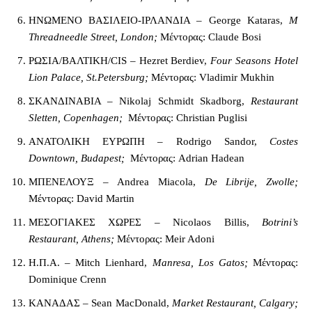
ΗΝΩΜΕΝΟ ΒΑΣΙΛΕΙΟ-ΙΡΛΑΝΔΙΑ – George Kataras,
M
Threadneedle Street, London;
Μέντορας: Claude Bosi
ΡΩΣΙΑ/ΒΑΛΤΙΚΗ/CIS – Hezret Berdiev,
Four Seasons Hotel
Lion Palace, St.Petersburg;
Μέντορας: Vladimir Mukhin
ΣΚΑΝΔΙΝΑΒΙΑ – Nikolaj Schmidt Skadborg,
Restaurant
Sletten, Copenhagen;
Μέντορας: Christian Puglisi
ΑΝΑΤΟΛΙΚΗ ΕΥΡΩΠΗ – Rodrigo Sandor,
Costes
Downtown, Budapest;
Μέντορας: Adrian Hadean
ΜΠΕΝΕΛΟΥΞ – Andrea Miacola,
De Librije, Zwolle;
Μέντορας: David Martin
ΜΕΣΟΓΙΑΚΕΣ ΧΩΡΕΣ – Nicolaos Billis,
Botrini’s
Restaurant, Athens;
Μέντορας: Meir Adoni
Η.Π.Α. – Mitch Lienhard,
Manresa, Los Gatos;
Μέντορας:
Dominique Crenn
ΚΑΝΑΔΑΣ – Sean MacDonald,
Market Restaurant, Calgary;