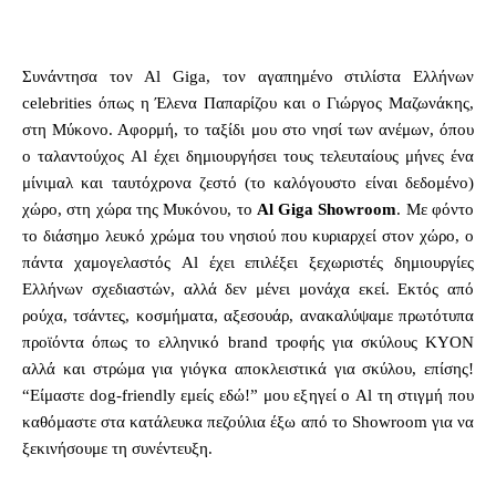
Συνάντησα τον Al Giga, τον αγαπημένο στιλίστα Ελλήνων
celebrities όπως η Έλενα Παπαρίζου και ο Γιώργος Μαζωνάκης,
στη Μύκονο. Αφορμή, το ταξίδι μου στο νησί των ανέμων, όπου
ο ταλαντούχος Al έχει δημιουργήσει τους τελευταίους μήνες ένα
μίνιμαλ και ταυτόχρονα ζεστό (το καλόγουστο είναι δεδομένο)
χώρο, στη χώρα της Μυκόνου, το
Al Giga Showroom
. Με φόντο
το διάσημο λευκό χρώμα του νησιού που κυριαρχεί στον χώρο, ο
πάντα χαμογελαστός Al έχει επιλέξει ξεχωριστές δημιουργίες
Ελλήνων σχεδιαστών, αλλά δεν μένει μονάχα εκεί. Εκτός από
ρούχα, τσάντες, κοσμήματα, αξεσουάρ, ανακαλύψαμε πρωτότυπα
προϊόντα όπως τo ελληνικό brand τροφής για σκύλους KYON
αλλά και στρώμα για γιόγκα αποκλειστικά για σκύλου, επίσης!
“Είμαστε dog-friendly εμείς εδώ!” μου εξηγεί o Αl τη στιγμή που
καθόμαστε στα κατάλευκα πεζούλια έξω από το Showroom για να
ξεκινήσουμε τη συνέντευξη.