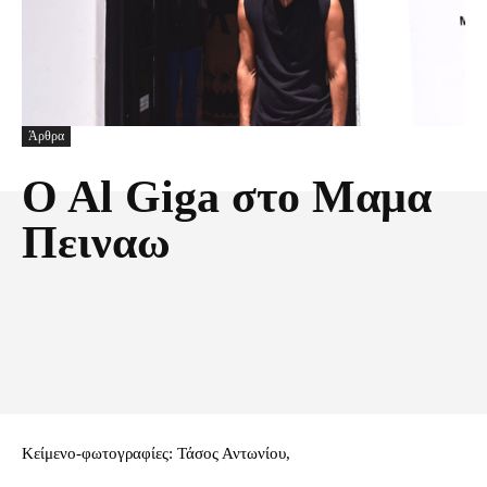
Άρθρα
O Al Giga στο Μαμα
Πειναω
Facebook
X
Pinterest
Τυπώνω
Κείμενο-φωτογραφίες: Τάσος Αντωνίου,