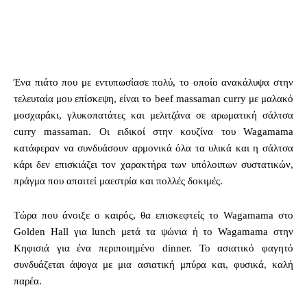
Ένα πιάτο που με εντυπωσίασε πολύ, το οποίο ανακάλυψα στην
τελευταία μου επίσκεψη, είναι το beef massaman curry με μαλακό
μοσχαράκι, γλυκοπατάτες και μελιτζάνα σε αρωματική σάλτσα
curry massaman. Οι ειδικοί στην κουζίνα του Wagamama
κατάφεραν να συνδυάσουν αρμονικά όλα τα υλικά και η σάλτσα
κάρι δεν επισκιάζει τον χαρακτήρα των υπόλοιπων συστατικών,
πράγμα που απαιτεί μαεστρία και πολλές δοκιμές.
Τώρα που άνοιξε ο καιρός, θα επισκεφτείς το Wagamama στο
Golden Hall για lunch μετά τα ψώνια ή το Wagamama στην
Κηφισιά για ένα περιποιημένο dinner. Το ασιατικό φαγητό
συνδυάζεται άψογα με μια ασιατική μπύρα και, φυσικά, καλή
παρέα.