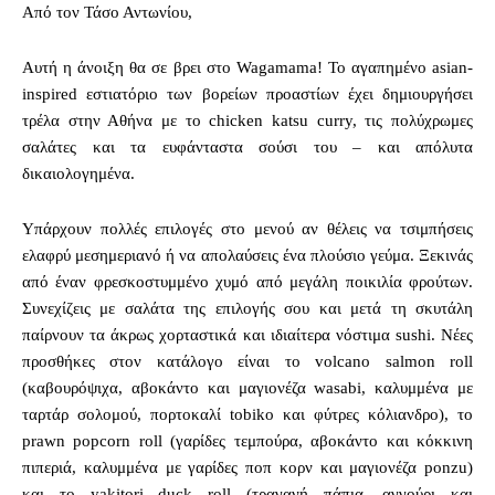
Από τον Τάσο Αντωνίου,
Αυτή η άνοιξη θα σε βρει στο Wagamama! Το αγαπημένο asian-
inspired εστιατόριο των βορείων προαστίων έχει δημιουργήσει
τρέλα στην Αθήνα με το chicken katsu curry, τις πολύχρωμες
σαλάτες και τα ευφάνταστα σούσι του – και απόλυτα
δικαιολογημένα.
Υπάρχουν πολλές επιλογές στο μενού αν θέλεις να τσιμπήσεις
ελαφρύ μεσημεριανό ή να απολαύσεις ένα πλούσιο γεύμα. Ξεκινάς
από έναν φρεσκοστυμμένο χυμό από μεγάλη ποικιλία φρούτων.
Συνεχίζεις με σαλάτα της επιλογής σου και μετά τη σκυτάλη
παίρνουν τα άκρως χορταστικά και ιδιαίτερα νόστιμα sushi. Νέες
προσθήκες στον κατάλογο είναι το volcano salmon roll
(καβουρόψιχα, αβοκάντο και μαγιονέζα wasabi, καλυμμένα με
ταρτάρ σολομού, πορτοκαλί tobiko και φύτρες κόλιανδρο), το
prawn popcorn roll (γαρίδες τεμπούρα, αβοκάντο και κόκκινη
πιπεριά, καλυμμένα με γαρίδες ποπ κορν και μαγιονέζα ponzu)
και το yakitori duck roll (τραγανή πάπια, αγγούρι και