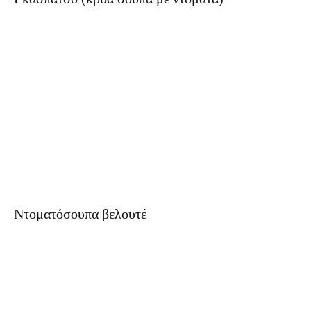
Ντοματόσουπα βελουτέ