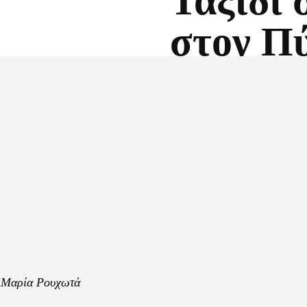
Ταξίδι 
στον Π
Facebook
X
ύ Μαρία Ρουχωτά