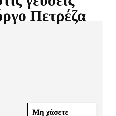
στις γεύσεις
ύργο Πετρέζα
Pinterest
Τυπώνω
Μη χάσετε