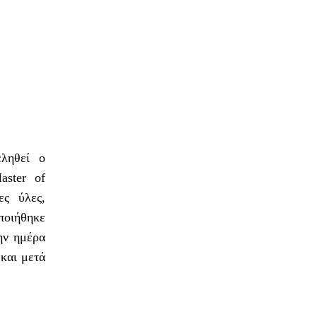
εληθεί ο
aster of
ες ύλες,
ποιήθηκε
την ημέρα
 και μετά