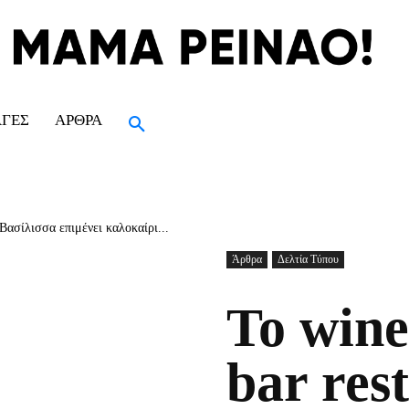
ΑΓΈΣ
ΆΡΘΡΑ
 Βασίλισσα επιμένει καλοκαίρι...
Άρθρα
Δελτία Τύπου
Το wine
bar res