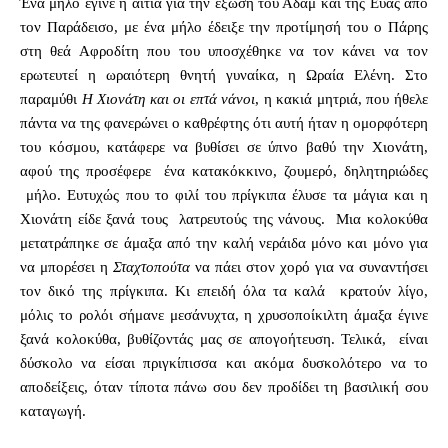
Ένα μήλο έγινε η αιτία για την έξωση του Αδάμ και της Εύας από
τον Παράδεισο, με ένα μήλο έδειξε την προτίμησή του ο Πάρης
στη θεά Αφροδίτη που του υποσχέθηκε να τον κάνει να τον
ερωτευτεί η ωραιότερη θνητή γυναίκα, η Ωραία Ελένη. Στο
παραμύθι
Η Χιονάτη και οι επτά νάνοι
, η κακιά μητριά, που ήθελε
πάντα να της φανερώνει ο καθρέφτης ότι αυτή ήταν η ομορφότερη
του κόσμου, κατάφερε να βυθίσει σε ύπνο βαθύ την Χιονάτη,
αφού της προσέφερε ένα κατακόκκινο, ζουμερό, δηλητηριώδες
μήλο. Ευτυχώς που το φιλί του πρίγκιπα έλυσε τα μάγια και η
Χιονάτη είδε ξανά τους λατρευτούς της νάνους. Μια κολοκύθα
μετατράπηκε σε άμαξα από την καλή νεράιδα μόνο και μόνο για
να μπορέσει η
Σταχτοπούτα
να πάει στον χορό για να συναντήσει
τον δικό της πρίγκιπα. Κι επειδή όλα τα καλά κρατούν λίγο,
μόλις το ρολόι σήμανε μεσάνυχτα, η χρυσοποίκιλτη άμαξα έγινε
ξανά κολοκύθα, βυθίζοντάς μας σε απογοήτευση. Τελικά, είναι
δύσκολο να είσαι πριγκίπισσα και ακόμα δυσκολότερο να το
αποδείξεις, όταν τίποτα πάνω σου δεν προδίδει τη βασιλική σου
καταγωγή.