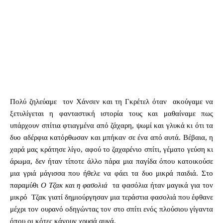
Πολύ ζηλεύαμε τον Χάνσεν και τη Γκρέτελ όταν ακούγαμε να
ξετυλίγεται η φανταστική ιστορία τους και μαθαίναμε πως
υπάρχουν σπίτια φτιαγμένα από ζάχαρη, ψωμί και γλυκά κι ότι τα
δυο αδέρφια κατόρθωσαν και μπήκαν σε ένα από αυτά. Βέβαια, η
χαρά μας κράτησε λίγο, αφού το ζαχαρένιο σπίτι, γέματο γεύση κι
άρωμα, δεν ήταν τίποτε άλλο πάρα μια παγίδα όπου κατοικούσε
μια γριά μάγισσα που ήθελε να φάει τα δυο μικρά παιδιά. Στο
παραμύθι
Ο Τζακ και η φασολιά
τα φασόλια ήταν μαγικά για τον
μικρό Τζακ γιατί δημιούργησαν μια τεράστια φασολιά που έφθανε
μέχρι τον ουρανό οδηγώντας τον στο σπίτι ενός πλούσιου γίγαντα
όπου οι κότες κάνουν χρυσά αυγά.