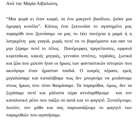
Από την Μαρία Αϊβαλιώτη,
“Μια φορά κι έναν καιρό, σε ένα μακρινό βασίλειο, ζούσε μια
όμορφη κοπέλα”. Kάπως έτσι ξεκινούσε το αγαπημένο μας
παραμύθι που ζητούσαμε να μας το λέει συνέχεια η μαμά ή η
λατρεμένη μας γιαγιά, χωρίς ποτέ να το βαριόμαστε και σαν να
μην ξέραμε ποτέ το τέλος. Πανέμορφες πριγκίπισσες, ορφανά
κοριτσάκια, κακιές μητριές, γενναίοι ιππότες, νεράιδες, ξωτικά
και ζώα που μιλούν ήταν οι ήρωες των φανταστικών ιστοριών που
ακούγαμε όταν ήμασταν παιδιά. O καιρός πέρασε, εμείς
μεγαλώσαμε και καταλάβαμε πως δεν μπορούμε να μοιάσουμε
στους ήρωες που τόσο θαυμάσαμε. Τα παραμύθια, όμως, δεν τα
ξεχάσαμε ποτέ και μάλιστα τώρα αντιληφθήκαμε και τον
καταλυτικό ρόλο που παίζει σε αυτά και το φαγητό. Ξετυλίγουμε,
λοιπόν, τον μύθο και σας παρουσιάζουμε το φαγητό των
παραμυθιών που αγαπήσαμε.