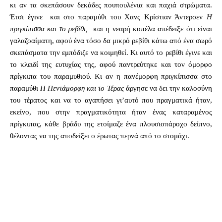
κι αν τα σκεπάσουν δεκάδες πουπουλένια και παχιά στρώματα.
Έτσι έγινε και στο παραμύθι του Χανς Κρίστιαν Άντερσεν
Η
πριγκίπισσα και το ρεβίθι,
και η νεαρή κοπέλα απέδειξε ότι είναι
γαλαζοαίματη, αφού ένα τόσο δα μικρό ρεβίθι κάτω από ένα σωρό
σκεπάσματα την εμπόδιζε να κοιμηθεί. Κι αυτό το ρεβίθι έγινε και
το κλειδί της ευτυχίας της, αφού παντρεύτηκε και τον όμορφο
πρίγκιπα του παραμυθιού. Κι αν η πανέμορφη πριγκίπισσα στο
παραμύθι
Η Πεντάμορφη και το Τέρας
άργησε να δει την καλοσύνη
του τέρατος και να το αγαπήσει γι’αυτό που πραγματικά ήταν,
εκείνο, που στην πραγματικότητα ήταν ένας καταραμένος
πρίγκιπας, κάθε βράδυ της ετοίμαζε ένα πλουσιοπάροχο δείπνο,
θέλοντας να της αποδείξει
ο έρωτας περνά από το στομάχι.