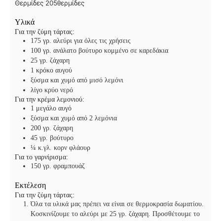
τ
ε
π
Θερμίδες
205
θερμίδες
ά
ς
τ
Υλικά
ά
Για την ζύμη τάρτας:
175
γρ. αλεύρι για όλες τις χρήσεις
100
γρ. ανάλατο βούτυρο
κομμένο σε καρεδάκια
25
γρ. ζάχαρη
1
κρόκο αυγού
ξύσμα και χυμό από μισό λεμόνι
λίγο κρύο νερό
Για την κρέμα λεμονιού:
1
μεγάλο αυγό
ξύσμα και χυμό από 2 λεμόνια
200
γρ. ζάχαρη
45
γρ. βούτυρο
¼
κ.γλ. κορν φλάουρ
Για το γαρνίρισμα:
150
γρ. φραμπουάζ
Εκτέλεση
Για την ζύμη τάρτας:
Όλα τα υλικά μας πρέπει να είναι σε θερμοκρασία δωματίου.
Κοσκινίζουµε το αλεύρι µε 25 γρ. ζάχαρη. Προσθέτουµε το