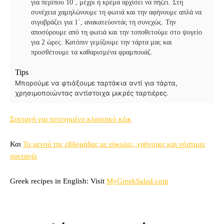
για περίπου 10΄, μέχρι η κρέμα αρχίσει να πήζει. Στη
συνέχεια χαμηλώνουμε τη φωτιά και την αφήνουμε απλά να
σιγοβράζει για 1΄, ανακατεύοντάς τη συνεχώς. Την
αποσύρουμε από τη φωτιά και την τoποθετούμε στο ψυγείο
για 2 ώρες. Κατόπιν γεμίζουμε την τάρτα μας και
προσθέτουμε τα καθαρισμένα φραμπουάζ.
Tips
Μπορούμε να φτιάξουμε ταρτάκια αντί για τάρτα,
χρησιμοποιώντας αντίστοιχα μικρές ταρτιέρες.
Συνταγή για πετυχημένο κλασσικό κέικ
Και
Το μενού της εβδομάδας με εύκολες, γρήγορες και νόστιμες
συνταγές
Greek recipes in English: Visit
MyGreekSalad.com