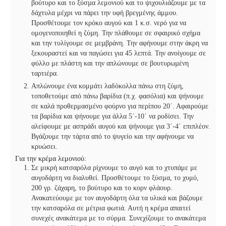
βούτυρο και το ξύσµα λεμονιού και το ψιχουλιάζουµε µε τα
δάχτυλα μέχρι να πάρει την υφή βρεγμένης άμμου.
Προσθέτουµε τον κρόκο αυγού και 1 κ.σ. νερό για να
ομογενοποιηθεί η ζύµη. Την πλάθουμε σε σφαιρικό σχήμα
και την τυλίγουµε σε µεµβράνη. Την αφήνουµε στην άκρη να
ξεκουραστεί και να παγώσει για 45 λεπτά. Την ανοίγουµε σε
φύλλο με πλάστη και την απλώνουµε σε βουτυρωµένη
ταρτιέρα.
Απλώνουμε ένα κομμάτι λαδόκολλα πάνω στη ζύμη,
τοποθετούμε από πάνω βαρίδια (π.χ. φασόλια) και ψήνουμε
σε καλά προθερμασμένο φούρνο για περίπου 20΄. Αφαιρούµε
τα βαρίδια και ψήνουµε για άλλα 5΄-10΄ να ροδίσει. Την
αλείφουµε µε ασπράδι αυγού και ψήνουµε για 3΄-4΄ επιπλέον.
Βγάζουμε την τάρτα από το ψυγείο και την αφήνουµε να
κρυώσει.
Για την κρέμα λεμονιού:
Σε μικρή κατσαρόλα ρίχνουμε το αυγό και το χτυπάμε με
αυγοδάρτη να διαλυθεί. Προσθέτουμε το ξύσμα, το χυμό,
200 γρ. ζάχαρη, το βούτυρο και το κορν φλάουρ.
Ανακατεύουμε με τον αυγοδάρτη όλα τα υλικά και βάζουμε
την κατσαρόλα σε μέτρια φωτιά. Αυτή η κρέμα απαιτεί
συνεχές ανακάτεμα με το σύρμα. Συνεχίζουμε το ανακάτεμα