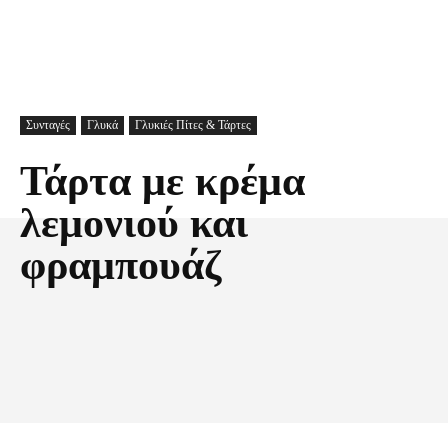
Συνταγές
Γλυκά
Γλυκιές Πίτες & Τάρτες
Τάρτα με κρέμα
λεμονιού και
φραμπουάζ
Facebook
X
Pinterest
Τυπώνω