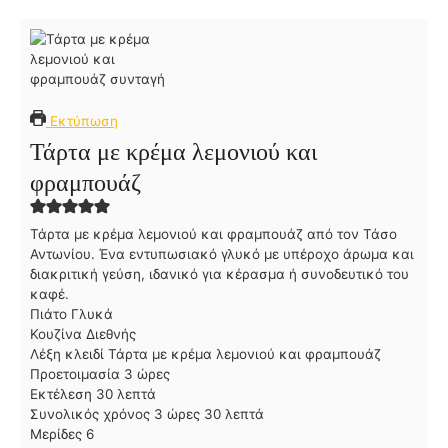
Εκτύπωση
Τάρτα με κρέμα λεμονιού και
φραμπουάζ
Τάρτα με κρέμα λεμονιού και φραμπουάζ από τον Τάσο
Αντωνίου. Ένα εντυπωσιακό γλυκό με υπέροχο άρωμα και
διακριτική γεύση, ιδανικό για κέρασμα ή συνοδευτικό του
καφέ.
Πιάτο
Γλυκά
Κουζίνα
Διεθνής
Λέξη κλειδί
Τάρτα με κρέμα λεμονιού και φραμπουάζ
ώ
Προετοιμασία
3
ώρες
λ
ρ
Εκτέλεση
30
λεπτά
ε
ε
ώ
λ
Συνολικός χρόνος
3
ώρες
30
λεπτά
π
ς
ρ
ε
Μερίδες
6