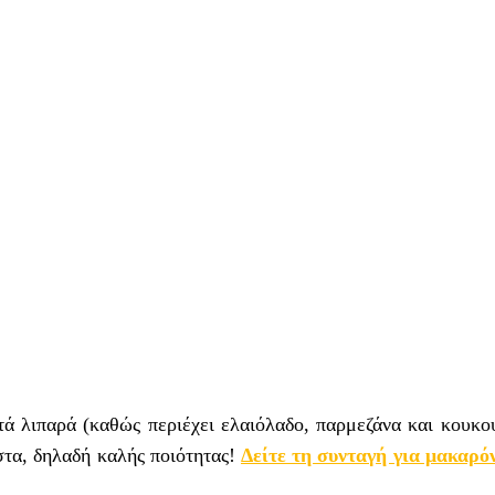
τά λιπαρά (καθώς περιέχει ελαιόλαδο, παρμεζάνα και κουκο
στα, δηλαδή καλής ποιότητας!
Δείτε τη συνταγή για μακαρόν
.