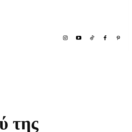
ύ της