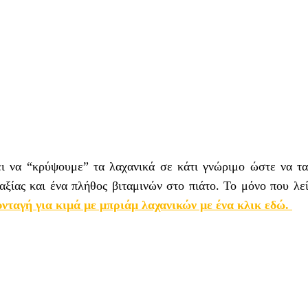
ι να “κρύψουμε” τα λαχανικά σε κάτι γνώριμο ώστε να τα
ξίας και ένα πλήθος βιταμινών στο πιάτο. Το μόνο που λεί
υνταγή για κιμά με μπριάμ λαχανικών με ένα κλικ εδώ.