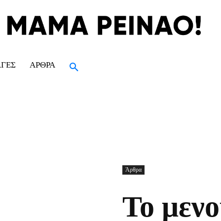
ΑΓΈΣ
ΆΡΘΡΑ
Άρθρα
Το μενο