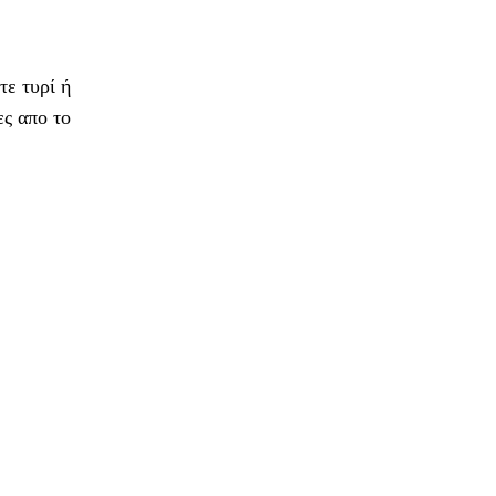
τε τυρί ή
ες απο το