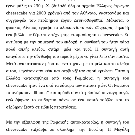
έγινε μόλις το 230 μ.Χ. (δηλαδή ήδη οι αρχαίοι Έλληνες έτρωγαν
cheesecake για 2000 χρόνια) από τον Αθήναιο, γαστρονόμο και
συγγραφέα του περίφημου έργου
Δειπνοσοφισταί
. Μάλιστα, ο
φυσικός Αίγιμος έγραψε το
πλακουντοποιικόν σύγγραμα
, δηλαδή
ένα βιβλίο με θέμα την τέχνη της ετοιμασίας του cheesecake. Σε
αντίθεση με την σημερινή του εκδοχή, η σύνθεσή του ήταν πάρα
πολύ απλή: αλεύρι, σιτάρι, μέλι και τυρί. Η συνταγή αυτή
υπαγόρευε την σύνθλιψη του τυριού μέχρι να γίνει λείο σαν πάστα.
Μετά ανακατευόταν μέσα σε ένα τηγάνι με το μέλι και το αλεύρι
σίτου, ψηνόταν σαν κέικ και σερβιριζόταν αφού κρυώσει. Όταν η
Ελλάδα κατακτήθηκε από τους Ρωμαίους, η συνταγή του
cheesecake ήταν ένα από τα λάφυρα των κατακτητών. Οι Ρωμαίοι
το ονόμασαν “libuma” και πρόσθεσαν στη βασική συνταγή αυγά,
ενώ έψηναν το επιδόρπιο πάνω σε ένα καυτό τούβλο και το
σέρβιραν ζεστό σε ειδικές περιστάσεις.
Με την εξάπλωση της Ρωμαικής αυτοκρατορίας, η συνταγή του
cheesecake ταξίδεψε σε ολόκληρη την Ευρώπη. Η Μεγάλη