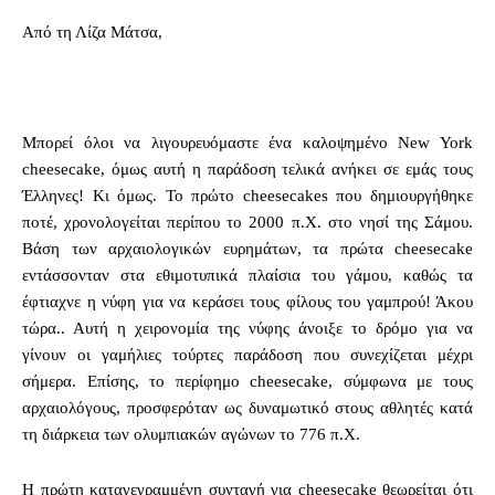
Από τη Λίζα Μάτσα,
Μπορεί όλοι να λιγουρευόμαστε ένα καλοψημένο New York
cheesecake, όμως αυτή η παράδοση τελικά ανήκει σε εμάς τους
Έλληνες! Κι όμως. Το πρώτο cheesecakes που δημιουργήθηκε
ποτέ, χρονολογείται περίπου το 2000 π.Χ. στο νησί της Σάμου.
Βάση των αρχαιολογικών ευρημάτων, τα πρώτα cheesecake
εντάσσονταν στα εθιμοτυπικά πλαίσια του γάμου, καθώς τα
έφτιαχνε η νύφη για να κεράσει τους φίλους του γαμπρού! Άκου
τώρα.. Αυτή η χειρονομία της νύφης άνοιξε το δρόμο για να
γίνουν οι γαμήλιες τούρτες παράδοση που συνεχίζεται μέχρι
σήμερα. Επίσης, το περίφημο cheesecake, σύμφωνα με τους
αρχαιολόγους, προσφερόταν ως δυναμωτικό στους αθλητές κατά
τη διάρκεια των ολυμπιακών αγώνων το 776 π.Χ.
Η πρώτη καταγεγραμμένη συνταγή για cheesecake θεωρείται ότι