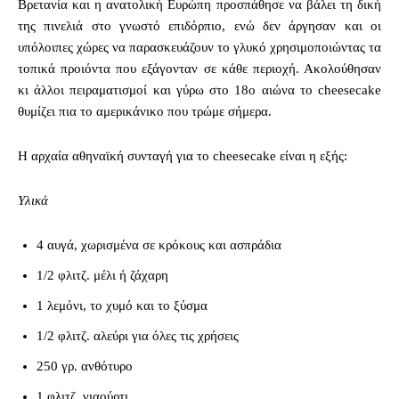
Βρετανία και η ανατολική Ευρώπη προσπάθησε να βάλει τη δική
της πινελιά στο γνωστό επιδόρπιο, ενώ δεν άργησαν και οι
υπόλοιπες χώρες να παρασκευάζουν το γλυκό χρησιμοποιώντας τα
τοπικά προιόντα που εξάγονταν σε κάθε περιοχή. Ακολούθησαν
κι άλλοι πειραματισμοί και γύρω στο 18ο αιώνα το cheesecake
θυμίζει πια το αμερικάνικο που τρώμε σήμερα.
Η αρχαία αθηναϊκή συνταγή για το cheesecake είναι η εξής:
Υλικά
4 αυγά, χωρισμένα σε κρόκους και ασπράδια
1/2 φλιτζ. μέλι ή ζάχαρη
1 λεμόνι, το χυμό και το ξύσμα
1/2 φλιτζ. αλεύρι για όλες τις χρήσεις
250 γρ. ανθότυρο
1 φλιτζ. γιαούρτι