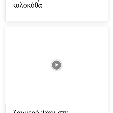
κολοκύθα
Ζουμερό ψάρι στη