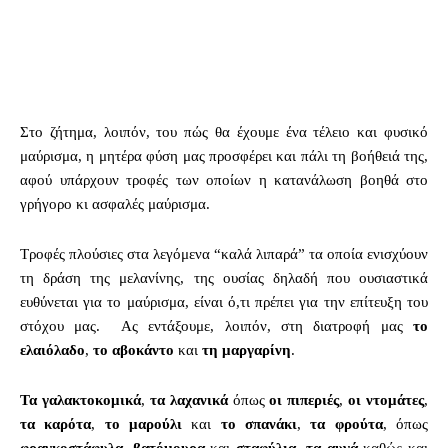
Στο ζήτημα, λοιπόν, του πώς θα έχουμε ένα τέλειο και φυσικό
μαύρισμα, η μητέρα φύση μας προσφέρει και πάλι τη βοήθειά της,
αφού υπάρχουν τροφές των οποίων η κατανάλωση βοηθά στο
γρήγορο κι ασφαλές μαύρισμα.
Τροφές πλούσιες στα λεγόμενα “καλά λιπαρά” τα οποία ενισχύουν
τη δράση της μελανίνης, της ουσίας δηλαδή που ουσιαστικά
ευθύνεται για το μαύρισμα, είναι ό,τι πρέπει για την επίτευξη του
στόχου μας. Ας εντάξουμε, λοιπόν, στη διατροφή μας
το
ελαιόλαδο
,
το αβοκάντο
και
τη μαργαρίνη
.
Τα γαλακτοκομικά
,
τα λαχανικά
όπως
οι πιπεριές
,
οι ντομάτες
,
τα καρότα
,
το μαρούλι
και
το σπανάκι
,
τα φρούτα
, όπως
φραγκοστάφυλα
,
βατόμουρα
και
σταφύλια
,
τα αυγά
καθώς και