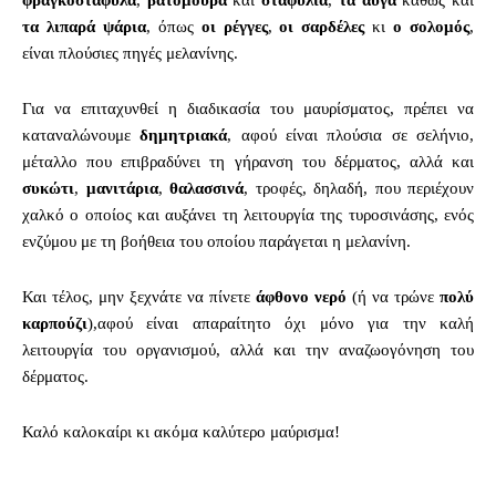
τα λιπαρά ψάρια
, όπως
οι ρέγγες
,
οι σαρδέλες
κι
ο σολομός
,
είναι πλούσιες πηγές μελανίνης.
Για να επιταχυνθεί η διαδικασία του μαυρίσματος, πρέπει να
καταναλώνουμε
δημητριακά
, αφού είναι πλούσια σε σελήνιo,
μέταλλο που επιβραδύνει τη γήρανση του δέρματος, αλλά και
συκώτι
,
μανιτάρια
,
θαλασσινά
, τροφές, δηλαδή, που περιέχουν
χαλκό ο οποίος και αυξάνει τη λειτουργία της τυροσινάσης, ενός
ενζύμου με τη βοήθεια του οποίου παράγεται η μελανίνη.
Και τέλος, μην ξεχνάτε να πίνετε
άφθονο νερό
(ή να τρώνε
πολύ
καρπούζι
),αφού είναι απαραίτητο όχι μόνο για την καλή
λειτουργία του οργανισμού, αλλά και την αναζωογόνηση του
δέρματος.
Καλό καλοκαίρι κι ακόμα καλύτερο μαύρισμα!