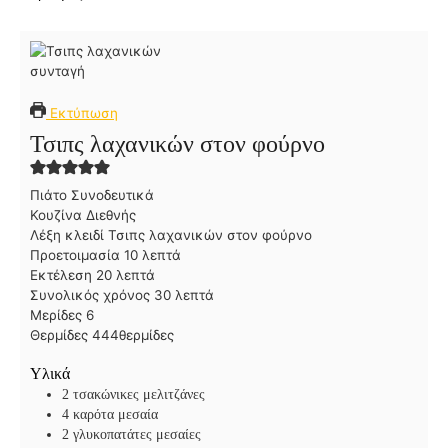
Εκτύπωση
Τσιπς λαχανικών στον φούρνο
Πιάτο
Συνοδευτικά
Κουζίνα
Διεθνής
Λέξη κλειδί
Τσιπς λαχανικών στον φούρνο
λ
Προετοιμασία
10
λεπτά
λ
ε
Εκτέλεση
20
λεπτά
ε
π
λ
Συνολικός χρόνος
30
λεπτά
π
τ
ε
Μερίδες
6
τ
ά
π
Θερμίδες
444
θερμίδες
ά
τ
Υλικά
ά
2
τσακώνικες μελιτζάνες
4
καρότα μεσαία
2
γλυκοπατάτες μεσαίες