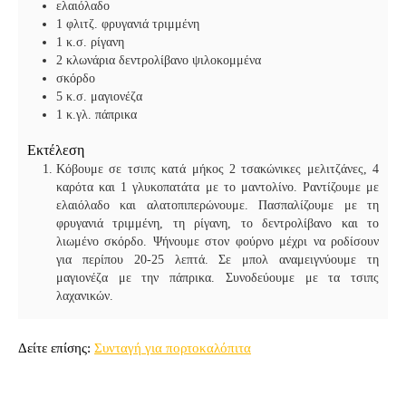
ελαιόλαδο
1
φλιτζ. φρυγανιά τριμμένη
1
κ.σ. ρίγανη
2
κλωνάρια δεντρολίβανο ψιλοκομμένα
σκόρδο
5
κ.σ. μαγιονέζα
1
κ.γλ. πάπρικα
Εκτέλεση
Κόβουμε σε τσιπς κατά μήκος 2 τσακώνικες μελιτζάνες, 4
καρότα και 1 γλυκοπατάτα με το μαντολίνο. Ραντίζουμε με
ελαιόλαδο και αλατοπιπερώνουμε. Πασπαλίζουμε με τη
φρυγανιά τριμμένη, τη ρίγανη, το δεντρολίβανο και το
λιωμένο σκόρδο. Ψήνουμε στον φούρνο μέχρι να ροδίσουν
για περίπου 20-25 λεπτά. Σε μπολ αναμειγνύουμε τη
μαγιονέζα με την πάπρικα. Συνοδεύουμε με τα τσιπς
λαχανικών.
Δείτε επίσης:
Συνταγή για πορτοκαλόπιτα