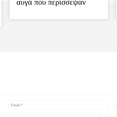
αυγά που περίσσεψαν
Όνομα:*
Email