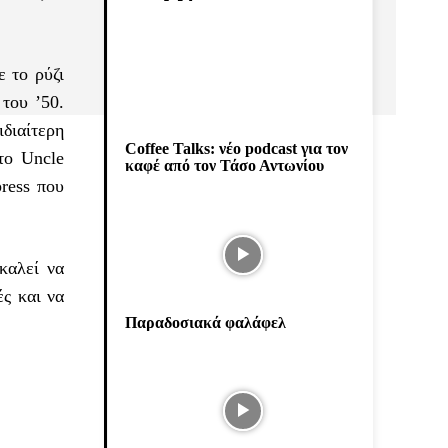
 το ρύζι
του ’50.
ιδιαίτερη
Coffee Talks: νέο podcast για τον
το Uncle
καφέ από τον Τάσο Αντωνίου
ress που
καλεί να
ς και να
Παραδοσιακά φαλάφελ