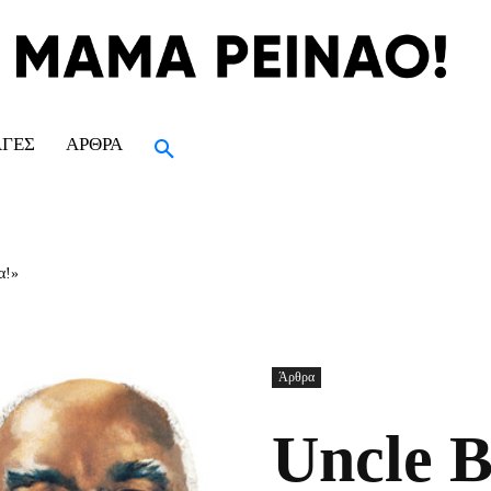
ΑΓΈΣ
ΆΡΘΡΑ
α!»
Άρθρα
Uncle B