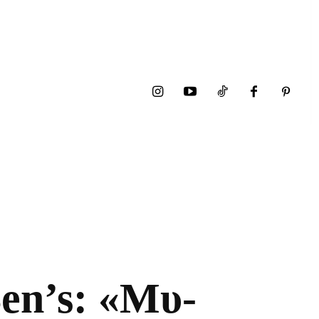
en’s: «Μυ-