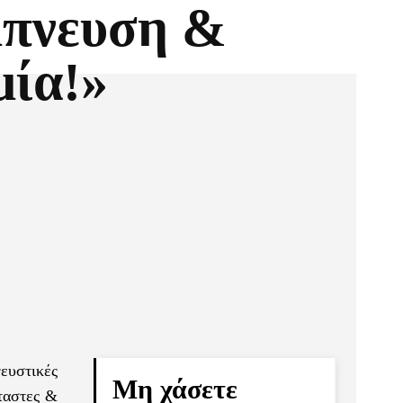
μπνευση &
μία!»
Pinterest
Τυπώνω
ευστικές
Μη χάσετε
νταστες &