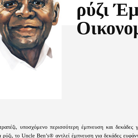
ρύζι Έ
Οικονο
Facebook
X
ραπέζι, υποσχόμενο περισσότερη έμπνευση και δεκάδες γ
ά ρύζι, το Uncle Ben’s® αντλεί έμπνευση για δεκάδες ευφά